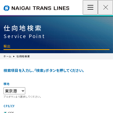
企業情報 / グローバルネットワーク
事業案内
仕向地検索
Service Point
各種情報
輸出
最新情報
ホーム
仕向地検索
お問い合わせ / お見積り
検索項目を入力し、「検索」ボタンを押してください。
積地
IR情報
プルダウンより選択してください。
サステナビリティ
CFS/CY
採用情報
CFS