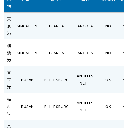
地
東
京
SINGAPORE
LUANDA
ANGOLA
NO
N
港
横
浜
SINGAPORE
LUANDA
ANGOLA
NO
N
港
東
ANTILLES
京
BUSAN
PHILIPSBURG
OK
N
NETH.
港
横
ANTILLES
浜
BUSAN
PHILIPSBURG
OK
N
NETH.
港
東