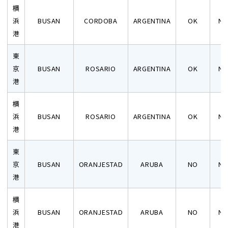
横
浜
BUSAN
CORDOBA
ARGENTINA
OK
N
港
東
京
BUSAN
ROSARIO
ARGENTINA
OK
N
港
横
浜
BUSAN
ROSARIO
ARGENTINA
OK
N
港
東
京
BUSAN
ORANJESTAD
ARUBA
NO
N
港
横
浜
BUSAN
ORANJESTAD
ARUBA
NO
N
港