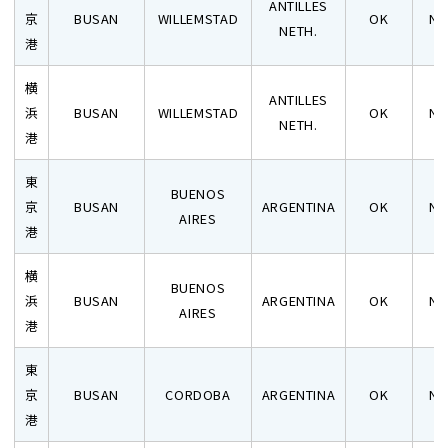
ANTILLES
京
BUSAN
WILLEMSTAD
OK
N
NETH.
港
横
ANTILLES
浜
BUSAN
WILLEMSTAD
OK
N
NETH.
港
東
BUENOS
京
BUSAN
ARGENTINA
OK
N
AIRES
港
横
BUENOS
浜
BUSAN
ARGENTINA
OK
N
AIRES
港
東
京
BUSAN
CORDOBA
ARGENTINA
OK
N
港