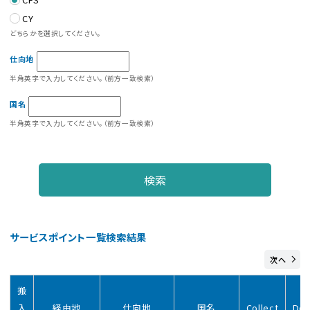
CY
よくあるご質問
どちらかを選択してください。
物流トピックス
仕向地
半角英字で入力してください。（前方一致検索）
ENGLISH
国名
半角英字で入力してください。（前方一致検索）
≶
検索
サービスポイント一覧検索結果
次へ
搬
入
経由地
仕向地
国名
Collect
Doo