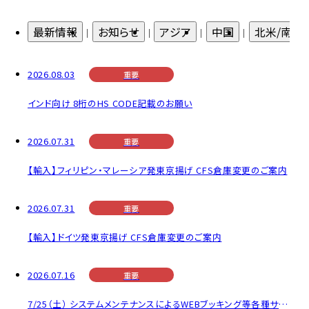
よくあるご質問
最新情報
お知らせ
アジア
中国
北米/南米
物流トピックス
2026.08.03
重要
ENGLISH
インド向け 8桁のHS CODE記載のお願い
2026.07.31
重要
【輸入】フィリピン・マレーシア発東京揚げ CFS倉庫変更のご案内
2026.07.31
重要
【輸入】ドイツ発東京揚げ CFS倉庫変更のご案内
2026.07.16
重要
7/25（土） システムメンテナンスによるWEBブッキング等各種サービス停止のお知らせ