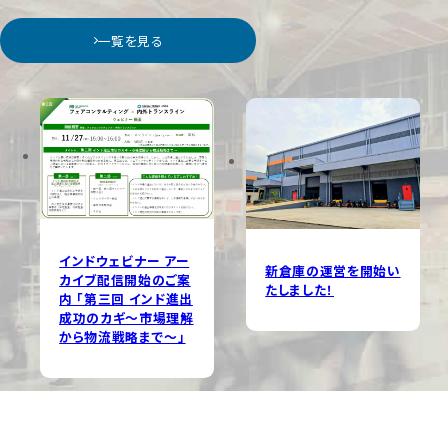
一覧を見る
インドウェビナー アー
新倉庫の運営を開始い
カイブ配信開始のご案
たしました！
内 「第三回 インド進出
成功のカギ～市場理解
から物流戦略まで～」