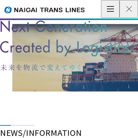
企業情報 / グローバルネットワーク
事業案内
各種情報
最新情報
お問い合わせ / お見積り
IR情報
サステナビリティ
NEWS/INFORMATION
採用情報