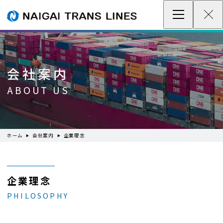
企業情報 / グローバルネットワーク
事業案内
会社案内
各種情報
ABOUT US
最新情報
ホーム
会社案内
企業理念
お問い合わせ / お見積り
IR情報
企業理念
PHILOSOPHY
サステナビリティ
採用情報