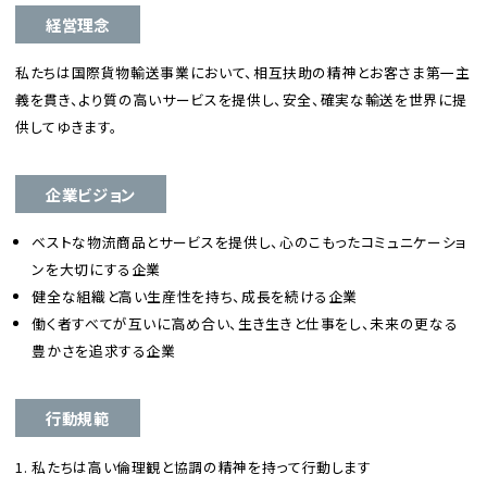
経営理念
よくあるご質問
私たちは国際貨物輸送事業において、相互扶助の精神とお客さま第一主
物流トピックス
義を貫き、より質の高いサービスを提供し、安全、確実な輸送を世界に提
供してゆきます。
ENGLISH
企業ビジョン
ベストな物流商品とサービスを提供し、心のこもったコミュニケーショ
ンを大切にする企業
健全な組織と高い生産性を持ち、成長を続ける企業
働く者すべてが互いに高め合い、生き生きと仕事をし、未来の更なる
豊かさを追求する企業
行動規範
私たちは高い倫理観と協調の精神を持って行動します