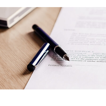
国内グループ会社
国際貨物輸送
各種お問い合わせ
フォワーディング
仕向地別HB/L記載情
船積確
海外現地法人
報
輸出海上輸送サービス
サービスに関するお
輸出入一貫輸送サ
海外代理店（WEB会員限定情報）
問い合わせ
海外の
物流トピックス
輸入海上輸送サービス
輸出入通関サービ
一般のお問い合わせ
三国間輸送サービス
特殊貨物輸送サー
危険品混載輸送サービス
貨物海上保険の付
サービス
食品輸出輸送サービス
貨物引取・配車マッ
航空輸送サービス
ビス NAIGAI CAR