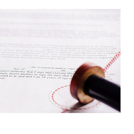
各種お見積り
海外倉庫事業
認事項登録
約款・その他
（ACL）
ービス
輸出貨物に関するお
倉庫サービス
見積り
祝日・休日カレ
ス
ンダー
輸入貨物に関するお
ビス
見積り
保委任受付
航空貨物に関するお
見積り
チングサー
設備機器貨物に関す
GO
るお見積り
三国間輸送貨物に関
するお見積り