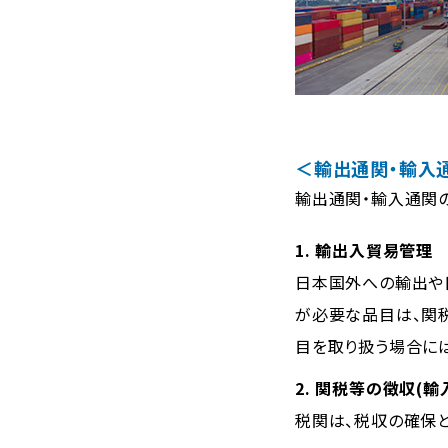
＜輸出通関・輸入
輸出通関・輸入通関の目
1. 輸出入貿易管理
日本国外への輸出や
が必要な品目は、関
目を取り扱う場合に
2. 関税等の徴収(輸
税関は、税収の確保