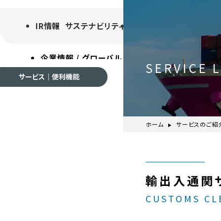
IR情報
サステナビリティ
採用情報
よくあるご質
企業情報 / グローバルネットワーク
事業案内
各種
SERVICE 
サービス｜便利機能
ホーム
サービスのご紹
企業情報 / グローバルネ
輸出入通関
会社案内
CUSTOMS CL
ご挨拶