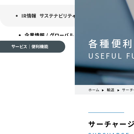
IR情報
サステナビリティ
採用情報
よくあるご質
企業情報 / グローバルネットワーク
事業案内
各種
各種便
サービス｜便利機能
USEFUL F
企業情報 / グローバルネ
ホーム
輸送
サーチ
会社案内
サーチャージ 
ご挨拶