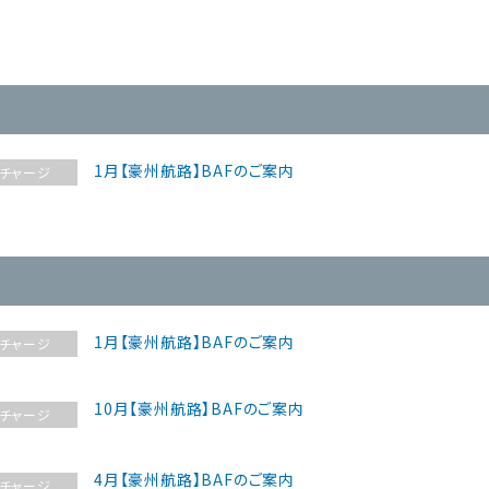
国内グループ会社
国際貨物輸送
各種お問い合わせ
フォワーディング
仕向地別HB/L記載情
船積確
海外現地法人
報
輸出海上輸送サービス
サービスに関するお
輸出入一貫輸送サ
海外代理店（WEB会員限定情報）
問い合わせ
海外の
物流トピックス
輸入海上輸送サービス
輸出入通関サービ
1月【豪州航路】BAFのご案内
チャージ
一般のお問い合わせ
三国間輸送サービス
特殊貨物輸送サー
危険品混載輸送サービス
貨物海上保険の付
サービス
食品輸出輸送サービス
貨物引取・配車マッ
航空輸送サービス
ビス NAIGAI CAR
1月【豪州航路】BAFのご案内
チャージ
10月【豪州航路】BAFのご案内
チャージ
4月【豪州航路】BAFのご案内
チャージ