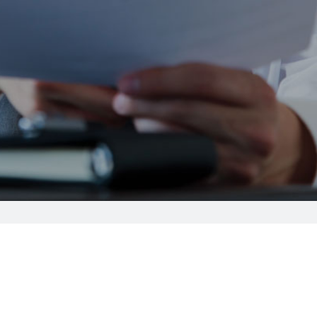
見積り・よくあるご質問
コタームズ
サイトのご利用
メールマガジンアーカ
サイトマップ
0（貿易条件）
について
イブ
貨物基準
コンテナ仕様