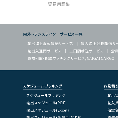
貿易用語集
内外トランスライン サービス一覧
輸出海上混載輸送サービス
輸入海上混載輸送サ
輸出入通関サービス
三国間輸送サービス
倉
貨物引取・配車マッチングサービス/NAIGAI CARGO
スケジュールブッキング
お見積
スケジュールブッキング
輸出
輸出スケジュール(PDF)
輸入
輸出スケジュール(Excel)
航空
輸出スケジュール(危険品)(PDF)
設備