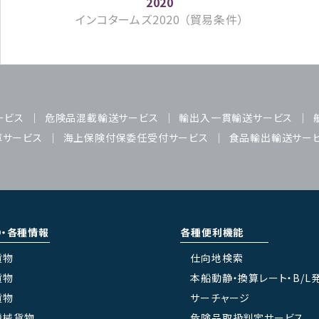
インコタームズ2020 （貿易条件）
ービス
危険品混載輸送サービス
輸出入一貫輸送サービス
庫サービス
海上保険付保委任受付サービス
食品輸出輸送サー
り・各種情報
各種便利機能
貨物
仕向地検索
貨物
本船動静・換算レート・B/L
貨物
サーチャージ
機械貨物
危険品取扱判定サービス