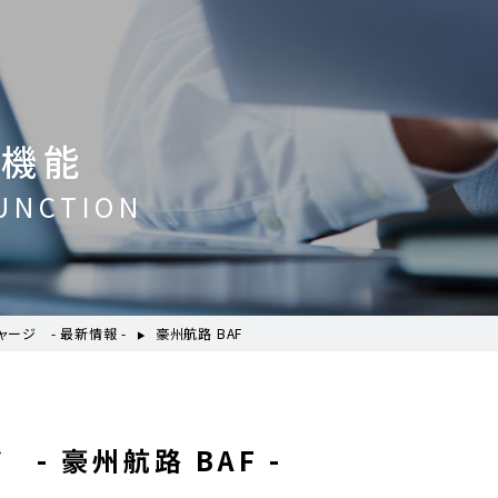
問
物流トピックス
ENGLISH
情報
最新情報
お問い合わせ / お見積り
利機能
UNCTION
ットワーク
事業案内
各種情報
各種お問い合わせ / お
ャージ - 最新情報 -
豪州航路 BAF
内外トランスラインの強
イン
貿易用語集
よくあるご質問
拠点・ネットワーク
み
202
- 豪州航路 BAF -
国内事業所
ポートガイド
引受