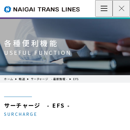
企業情報 / グローバルネットワーク
事業案内
各種便利機能
各種情報
USEFUL FUNCTION
最新情報
ホーム
輸送
サーチャージ - 最新情報 -
EFS
お問い合わせ / お見積り
IR情報
サーチャージ - EFS -
SURCHARGE
サステナビリティ
採用情報