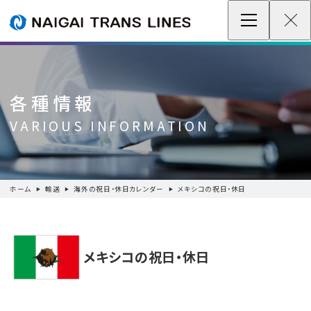
企業情報 / グローバルネットワーク
事業案内
各種情報
各種情報
VARIOUS INFORMATION
最新情報
ホーム
輸送
海外の祝日・休日カレンダー
メキシコの祝日・休日
お問い合わせ / お見積り
IR情報
メキシコの祝日・休日
サステナビリティ
採用情報