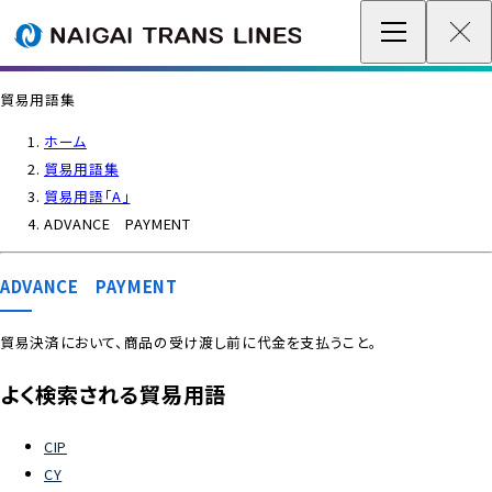
企業情報 / グローバルネットワーク
貿易用語集
事業案内
ホーム
貿易用語集
各種情報
貿易用語「A」
ADVANCE PAYMENT
最新情報
ADVANCE PAYMENT
お問い合わせ / お見積り
貿易決済において、商品の受け渡し前に代金を支払うこと。
IR情報
よく検索される貿易用語
サステナビリティ
CIP
CY
採用情報