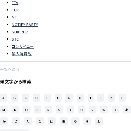
ETA
FCR
よくあるご質問
MT
NOTIFY PARTY
物流トピックス
SHIPPER
ENGLISH
STC
コンサイニー
輸入消費税
一覧へ戻る
頭文字から検索
A
B
C
D
E
F
G
H
I
J
K
L
M
N
O
P
R
S
T
U
V
W
Y
あ
か
さ
た
な
は
ま
や
ら
わ