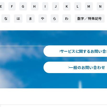
E
F
G
H
I
J
K
L
M
N
国内グループ会社
国際貨物輸送
各種お問い合わせ
フォワーディング
仕向地別HB/L記載情
船積確
海外現地法人
報
な
は
ま
や
ら
わ
数字／特殊記号
輸出海上輸送サービス
サービスに関するお
輸出入一貫輸送サ
海外代理店（WEB会員限定情報）
問い合わせ
海外の
物流トピックス
輸入海上輸送サービス
輸出入通関サービ
一般のお問い合わせ
三国間輸送サービス
特殊貨物輸送サー
サービスに関するお問い合
危険品混載輸送サービス
貨物海上保険の付
サービス
食品輸出輸送サービス
一般のお問い合わせ
貨物引取・配車マッ
航空輸送サービス
ビス NAIGAI CAR