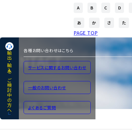
A
B
C
D
会社概要
組織図
あ
か
さ
た
PAGE TOP
沿革
企業理念
各種お問い合わせはこちら
輸出･輸入をご検討中の方へ
CONTACT
事業案内
サービスに関するお問い合わせ
各種お問い合わせ
一般のお問い合わせ
よくあるご質問
サイトのご利用について
よくあるご質問