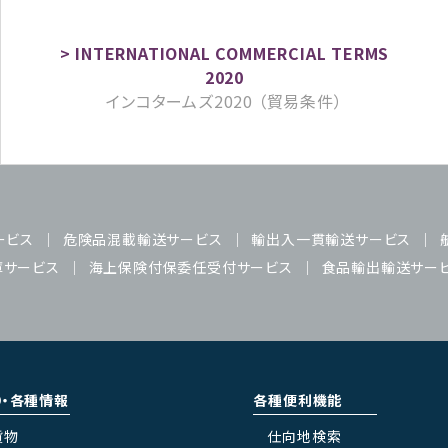
インコタームズ2020 （貿易条件）
ービス
危険品混載輸送サービス
輸出入一貫輸送サービス
庫サービス
海上保険付保委任受付サービス
食品輸出輸送サー
り・各種情報
各種便利機能
貨物
仕向地検索