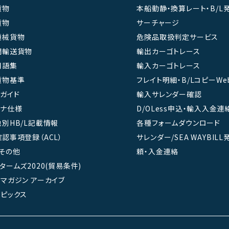
貨物
本船動静・換算レート・B/L
貨物
サーチャージ
機械貨物
危険品取扱判定サービス
間輸送貨物
輸出カーゴトレース
用語集
輸入カーゴトレース
貨物基準
フレイト明細・B/LコピーWe
ガイド
輸入サレンダー確認
テナ仕様
D/OLess申込・輸入入金連
別HB/L記載情報
各種フォームダウンロード
認事項登録（ACL）
サレンダー/SEA WAYBIL
その他
頼・入金連絡
タームズ2020(貿易条件)
マガジン アーカイブ
ピックス