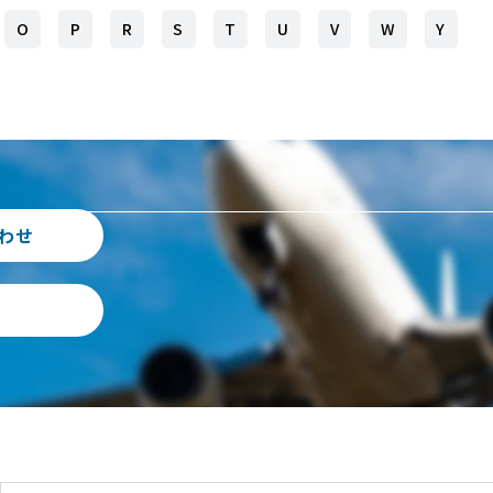
O
P
R
S
T
U
V
W
Y
各種お見積り
海外倉庫事業
認事項登録
約款・その他
（ACL）
ービス
輸出貨物に関するお
倉庫サービス
見積り
祝日・休日カレ
ス
ンダー
輸入貨物に関するお
ビス
見積り
わせ
保委任受付
航空貨物に関するお
見積り
チングサー
設備機器貨物に関す
GO
るお見積り
三国間輸送貨物に関
するお見積り