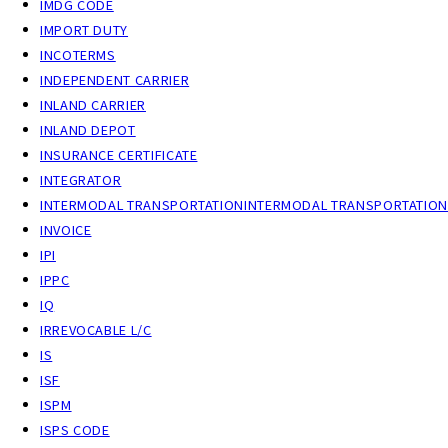
IMDG CODE
IMPORT DUTY
よくあるご質問
INCOTERMS
INDEPENDENT CARRIER
物流トピックス
INLAND CARRIER
INLAND DEPOT
ENGLISH
INSURANCE CERTIFICATE
INTEGRATOR
INTERMODAL TRANSPORTATIONINTERMODAL TRANSPORTATION
INVOICE
IPI
IPPC
IQ
IRREVOCABLE L/C
IS
ISF
ISPM
ISPS CODE