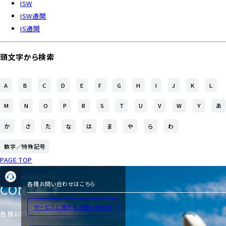
ISW
ISW通関
IS通関
頭文字から検索
A
B
C
D
E
F
G
H
I
J
K
L
M
N
O
P
R
S
T
U
V
W
Y
あ
か
さ
た
な
は
ま
や
ら
わ
数字／特殊記号
PAGE TOP
CONTACT
各種お問い合わせはこちら
サービスに関するお問い合わせ
各種お問い合わせ