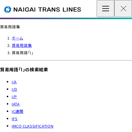
企業情報 / グローバルネットワーク
貿易用語集
事業案内
ホーム
貿易用語集
各種情報
貿易用語「I」
最新情報
貿易用語「I」の検索結果
お問い合わせ / お見積り
I/A
I/D
I/P
IR情報
IATA
IC通関
サステナビリティ
IFS
IMCO CLASSIFICATION
採用情報