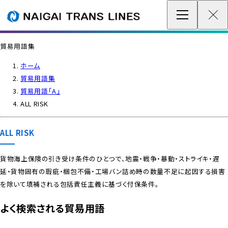
企業情報 / グローバルネットワーク
貿易用語集
事業案内
ホーム
貿易用語集
各種情報
貿易用語「A」
ALL RISK
最新情報
ALL RISK
お問い合わせ / お見積り
貨物海上保険の引き受け条件のひとつで、地震・戦争・暴動・ストライキ・遅
延・貨物固有の瑕疵・梱包不備・工場バン詰め時の数量不足に起因する損害
IR情報
を除いて填補される包括責任主義に基づく付保条件。
サステナビリティ
よく検索される貿易用語
採用情報