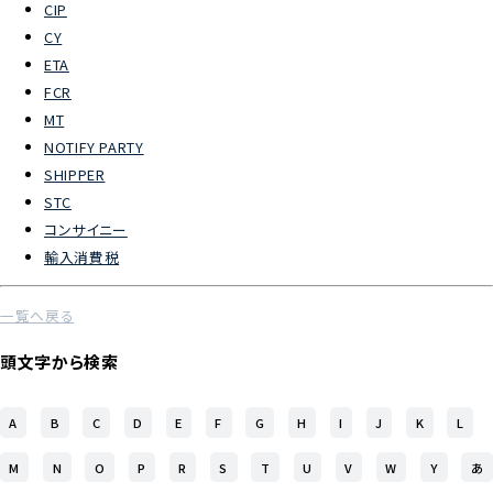
CIP
CY
よくあるご質問
ETA
FCR
物流トピックス
MT
ENGLISH
NOTIFY PARTY
SHIPPER
STC
コンサイニー
輸入消費税
一覧へ戻る
頭文字から検索
A
B
C
D
E
F
G
H
I
J
K
L
M
N
O
P
R
S
T
U
V
W
Y
あ