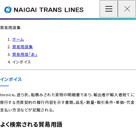
企業情報 / グローバルネットワーク
貿易用語集
事業案内
ホーム
貿易用語集
各種情報
貿易用語「あ」
インボイス
最新情報
インボイス
お問い合わせ / お見積り
Invoice。送り状。船積みされた貨物の明細書であり、輸出者が輸入者宛てに
発行する売買契約の履行内容を示す書類。品名・数量・取引条件・単価・代金
IR情報
支払い方法などが記載される。
サステナビリティ
よく検索される貿易用語
採用情報