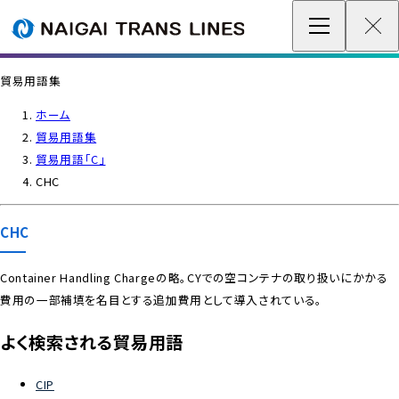
企業情報 / グローバルネットワーク
貿易用語集
事業案内
ホーム
貿易用語集
各種情報
貿易用語「C」
CHC
最新情報
CHC
お問い合わせ / お見積り
Container Handling Chargeの略。CYでの空コンテナの取り扱いにかかる
費用の一部補填を名目とする追加費用として導入されている。
IR情報
よく検索される貿易用語
サステナビリティ
CIP
採用情報