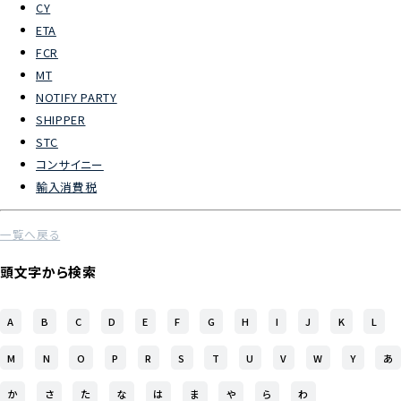
CY
ETA
よくあるご質問
FCR
MT
物流トピックス
NOTIFY PARTY
ENGLISH
SHIPPER
STC
コンサイニー
輸入消費税
一覧へ戻る
頭文字から検索
A
B
C
D
E
F
G
H
I
J
K
L
M
N
O
P
R
S
T
U
V
W
Y
あ
か
さ
た
な
は
ま
や
ら
わ