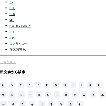
CY
ETA
よくあるご質問
FCR
MT
物流トピックス
NOTIFY PARTY
ENGLISH
SHIPPER
STC
コンサイニー
輸入消費税
一覧へ戻る
頭文字から検索
A
B
C
D
E
F
G
H
I
J
K
L
M
N
O
P
R
S
T
U
V
W
Y
あ
か
さ
た
な
は
ま
や
ら
わ