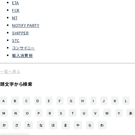
ETA
FCR
よくあるご質問
MT
NOTIFY PARTY
物流トピックス
SHIPPER
ENGLISH
STC
コンサイニー
輸入消費税
一覧へ戻る
頭文字から検索
A
B
C
D
E
F
G
H
I
J
K
L
M
N
O
P
R
S
T
U
V
W
Y
あ
か
さ
た
な
は
ま
や
ら
わ