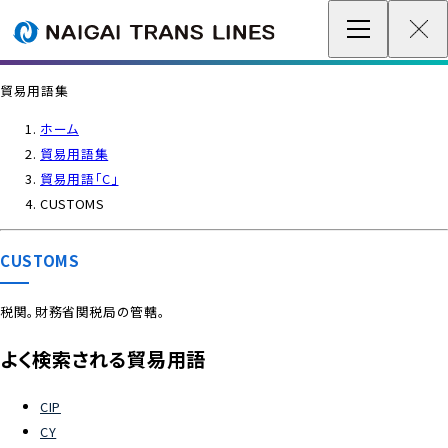
企業情報 / グローバルネットワーク
貿易用語集
事業案内
ホーム
貿易用語集
各種情報
貿易用語「C」
CUSTOMS
最新情報
CUSTOMS
お問い合わせ / お見積り
税関。財務省関税局の管轄。
IR情報
よく検索される貿易用語
サステナビリティ
CIP
CY
採用情報