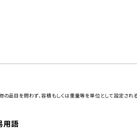
問
物流トピックス
ENGLISH
情報
最新情報
お問い合わせ / お見積り
ットワーク
事業案内
各種情報
各種お問い合わせ / お
ndsの略。貨物の品目を問わず、容積もしくは重量等を単位として設
。
内外トランスラインの強
イン
貿易用語集
よくあるご質問
拠点・ネットワーク
み
202
易用語
国内事業所
ポートガイド
引受