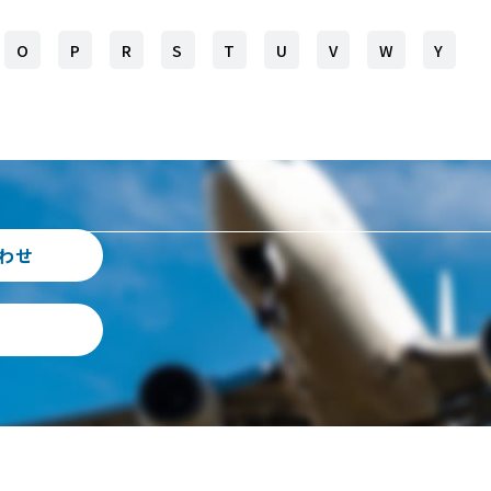
O
P
R
S
T
U
V
W
Y
わせ