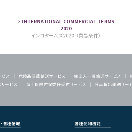
インコタームズ2020 （貿易条件）
ービス
危険品混載輸送サービス
輸出入一貫輸送サービス
庫サービス
海上保険付保委任受付サービス
食品輸出輸送サー
り・各種情報
各種便利機能