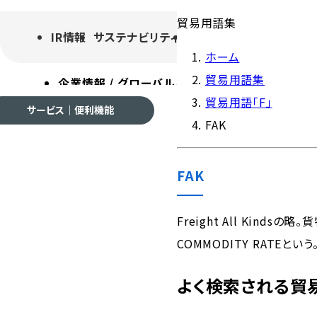
貿易用語集
IR情報
サステナビリティ
採用情報
よくあるご質
ホーム
貿易用語集
企業情報 / グローバルネットワーク
事業案内
各種
貿易用語「F」
サービス｜便利機能
FAK
FAK
企業情報 / グローバルネ
Freight All Ki
COMMODITY RATEという
会社案内
よく検索される貿
ご挨拶