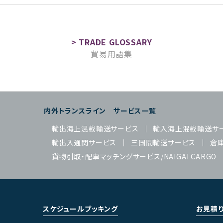
貿易用語集
内外トランスライン サービス一覧
輸出海上混載輸送サービス
輸入海上混載輸送サ
輸出入通関サービス
三国間輸送サービス
倉
貨物引取・配車マッチングサービス/NAIGAI CARGO
スケジュールブッキング
お見積