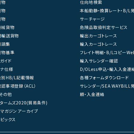
貨物
仕向地検索
貨物
本船動静・換算レート・B/L
貨物
サーチャージ
機械貨物
危険品取扱判定サービス
間輸送貨物
輸出カーゴトレース
用語集
輸入カーゴトレース
貨物基準
フレイト明細・B/LコピーWe
ガイド
輸入サレンダー確認
テナ仕様
D/OLess申込・輸入入金連
別HB/L記載情報
各種フォームダウンロード
認事項登録（ACL）
サレンダー/SEA WAYBIL
その他
頼・入金連絡
タームズ2020(貿易条件)
マガジン アーカイブ
ピックス