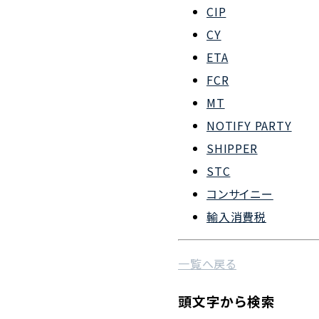
CIP
会社概要
CY
組織図
ETA
FCR
沿革
MT
企業理念
NOTIFY PARTY
事業案内
SHIPPER
STC
コンサイニー
輸入消費税
一覧へ戻る
頭文字から検索