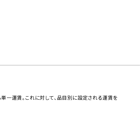
見積り・よくあるご質問
定される単一運賃。これに対して、品目別に設定される運賃を
コタームズ
サイトのご利用
メールマガジンアーカ
サイトマップ
0（貿易条件）
について
イブ
貨物基準
コンテナ仕様