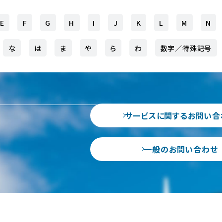
E
F
G
H
I
J
K
L
M
N
な
は
ま
や
ら
わ
数字／特殊記号
サービスに関するお問い合
一般のお問い合わせ