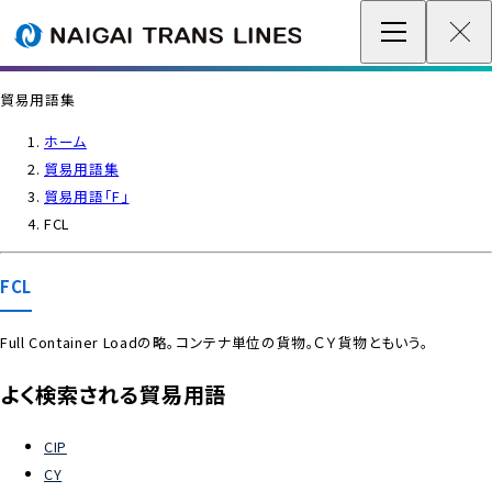
企業情報 / グローバルネットワーク
貿易用語集
事業案内
ホーム
貿易用語集
各種情報
貿易用語「F」
FCL
最新情報
FCL
お問い合わせ / お見積り
Full Container Loadの略。コンテナ単位の貨物。ＣＹ貨物ともいう。
IR情報
よく検索される貿易用語
サステナビリティ
CIP
CY
採用情報