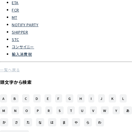
ETA
FCR
よくあるご質問
MT
NOTIFY PARTY
物流トピックス
SHIPPER
ENGLISH
STC
コンサイニー
輸入消費税
一覧へ戻る
頭文字から検索
A
B
C
D
E
F
G
H
I
J
K
L
M
N
O
P
R
S
T
U
V
W
Y
あ
か
さ
た
な
は
ま
や
ら
わ