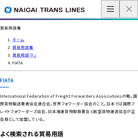
企業情報 / グローバルネットワーク
貿易用語集
事業案内
ホーム
貿易用語集
各種情報
貿易用語「F」
FIATA
最新情報
FIATA
お問い合わせ / お見積り
International Federation of Freight Forwarders Associationsの略。国
際貨物輸送業者協会連合会。世界フォワーダー協会のこと。日本では国際フ
IR情報
レイトフォワーダーズ協会、日本海運貨物取扱業会と航空貨物運送協会が正
会員として加盟している。
サステナビリティ
よく検索される貿易用語
採用情報