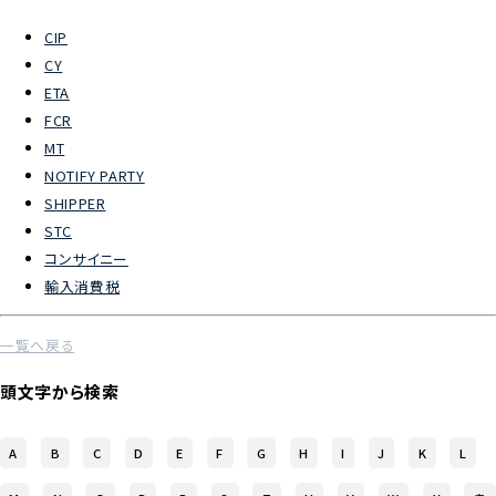
CIP
よくあるご質問
CY
ETA
物流トピックス
FCR
ENGLISH
MT
NOTIFY PARTY
SHIPPER
STC
コンサイニー
輸入消費税
一覧へ戻る
頭文字から検索
A
B
C
D
E
F
G
H
I
J
K
L