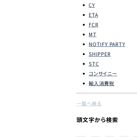
CY
会社概要
ETA
組織図
FCR
MT
沿革
NOTIFY PARTY
企業理念
SHIPPER
事業案内
STC
コンサイニー
輸入消費税
一覧へ戻る
頭文字から検索