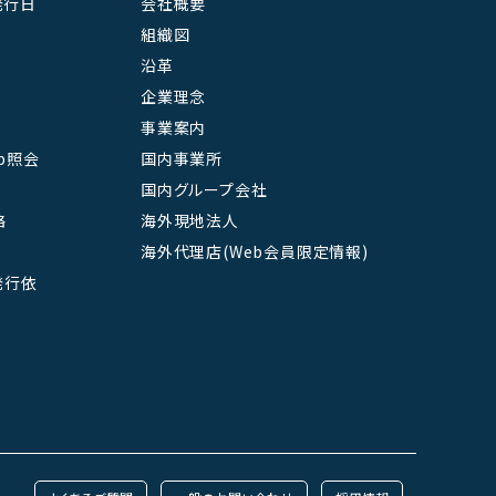
発行日
会社概要
組織図
沿革
企業理念
事業案内
b照会
国内事業所
国内グループ会社
絡
海外現地法人
海外代理店(Web会員限定情報)
L発行依