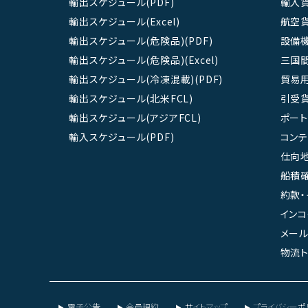
輸出スケジュール(PDF)
輸入
輸出スケジュール(Excel)
航空
輸出スケジュール(危険品)(PDF)
設備
輸出スケジュール(危険品)(Excel)
三国
輸出スケジュール(冷凍混載)(PDF)
貿易
輸出スケジュール(北米FCL)
引受
輸出スケジュール(アジアFCL)
ポート
輸入スケジュール(PDF)
コン
仕向地
船積確
約款・
インコ
メール
物流ト
電子公告
会員規約
サイトマップ
プライバシーポ