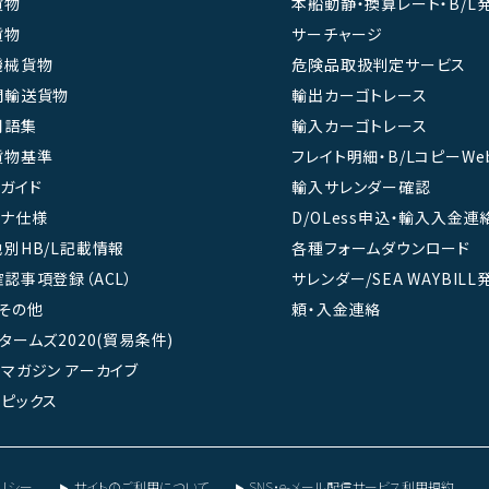
貨物
本船動静・換算レート・B/L
貨物
サーチャージ
機械貨物
危険品取扱判定サービス
間輸送貨物
輸出カーゴトレース
用語集
輸入カーゴトレース
貨物基準
フレイト明細・B/LコピーWe
ガイド
輸入サレンダー確認
テナ仕様
D/OLess申込・輸入入金連
別HB/L記載情報
各種フォームダウンロード
認事項登録（ACL）
サレンダー/SEA WAYBIL
その他
頼・入金連絡
タームズ2020(貿易条件)
マガジン アーカイブ
ピックス
リシー
サイトのご利用について
SNS・e-メール配信サービス利用規約