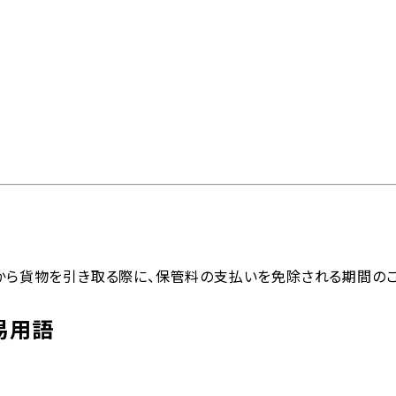
問
物流トピックス
ENGLISH
情報
最新情報
お問い合わせ / お見積り
ットワーク
事業案内
各種情報
各種お問い合わせ / お
Yから貨物を引き取る際に、保管料の支払いを免除される期間のこ
易用語
内外トランスラインの強
イン
貿易用語集
よくあるご質問
拠点・ネットワーク
み
202
国内事業所
ポートガイド
引受