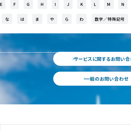
E
F
G
H
I
J
K
L
M
N
な
は
ま
や
ら
わ
数字／特殊記号
サービスに関するお問い合
一般のお問い合わせ