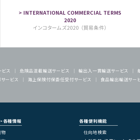
インコタームズ2020 （貿易条件）
ービス
危険品混載輸送サービス
輸出入一貫輸送サービス
庫サービス
海上保険付保委任受付サービス
食品輸出輸送サー
り・各種情報
各種便利機能
貨物
仕向地検索