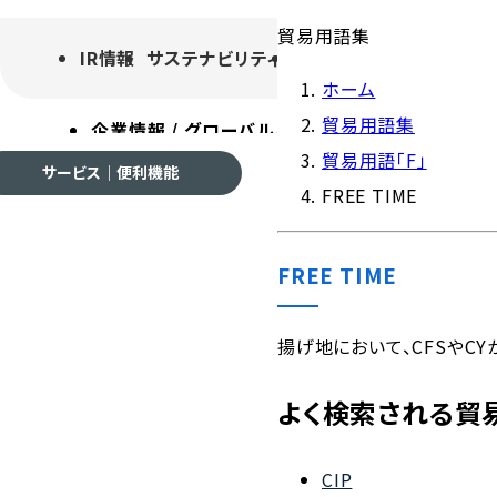
貿易用語集
IR情報
サステナビリティ
採用情報
よくあるご質
ホーム
貿易用語集
企業情報 / グローバルネットワーク
事業案内
各種
貿易用語「F」
サービス｜便利機能
FREE TIME
FREE TIME
企業情報 / グローバルネ
揚げ地において、CFSやC
よく検索される貿
会社案内
CIP
ご挨拶