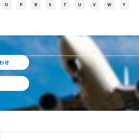
O
P
R
S
T
U
V
W
Y
わせ