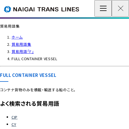
企業情報 / グローバルネットワーク
貿易用語集
事業案内
ホーム
貿易用語集
各種情報
貿易用語「F」
FULL CONTAINER VESSEL
最新情報
FULL CONTAINER VESSEL
お問い合わせ / お見積り
コンテナ貨物のみを積載・輸送する船のこと。
IR情報
よく検索される貿易用語
サステナビリティ
CIP
CY
採用情報