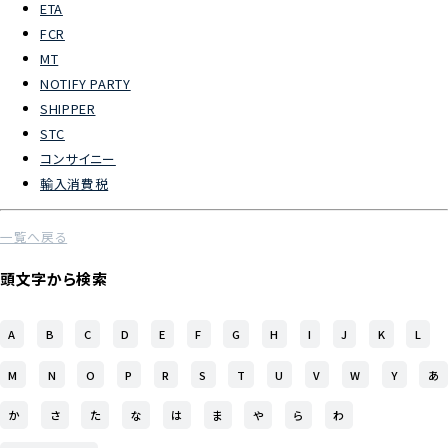
ETA
FCR
よくあるご質問
MT
NOTIFY PARTY
物流トピックス
SHIPPER
ENGLISH
STC
コンサイニー
輸入消費税
一覧へ戻る
頭文字から検索
A
B
C
D
E
F
G
H
I
J
K
L
M
N
O
P
R
S
T
U
V
W
Y
あ
か
さ
た
な
は
ま
や
ら
わ