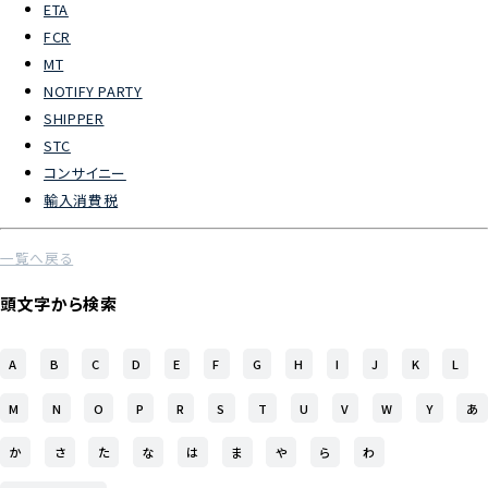
ETA
FCR
よくあるご質問
MT
NOTIFY PARTY
物流トピックス
SHIPPER
ENGLISH
STC
コンサイニー
輸入消費税
一覧へ戻る
頭文字から検索
A
B
C
D
E
F
G
H
I
J
K
L
M
N
O
P
R
S
T
U
V
W
Y
あ
か
さ
た
な
は
ま
や
ら
わ