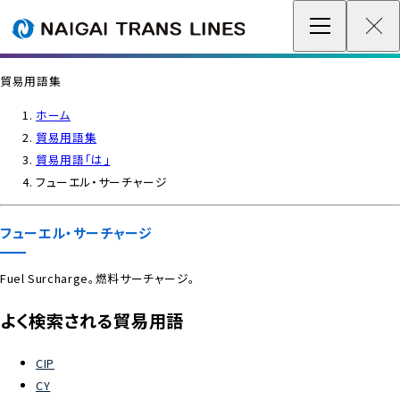
企業情報 / グローバルネットワーク
貿易用語集
事業案内
ホーム
貿易用語集
各種情報
貿易用語「は」
フューエル・サーチャージ
最新情報
フューエル・サーチャージ
お問い合わせ / お見積り
Fuel Surcharge。燃料サーチャージ。
IR情報
よく検索される貿易用語
サステナビリティ
CIP
CY
採用情報