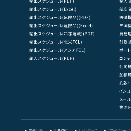
輸出スケジュール(PDF)
輸入
輸出スケジュール(Excel)
航空
輸出スケジュール(危険品)(PDF)
設備
輸出スケジュール(危険品)(Excel)
三国
輸出スケジュール(冷凍混載)(PDF)
貿易
輸出スケジュール(北米FCL)
引受
輸出スケジュール(アジアFCL)
ポート
輸入スケジュール(PDF)
コン
仕向地
船積確
約款・
インコ
メール
物流ト
電子公告
会員規約
サイトマップ
プライバシーポ