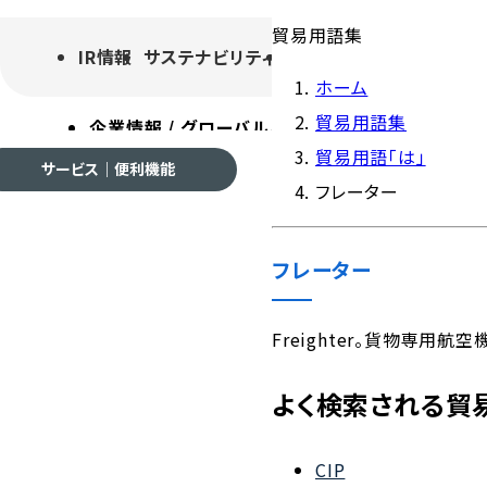
貿易用語集
IR情報
サステナビリティ
採用情報
よくあるご質
ホーム
貿易用語集
企業情報 / グローバルネットワーク
事業案内
各種
貿易用語「は」
サービス｜便利機能
フレーター
フレーター
企業情報 / グローバルネ
Freighter。貨物専用航空
よく検索される貿
会社案内
CIP
ご挨拶