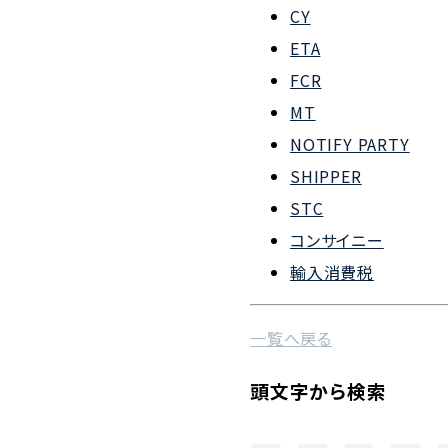
CY
会社概要
ETA
組織図
FCR
MT
沿革
NOTIFY PARTY
企業理念
SHIPPER
事業案内
STC
コンサイニー
輸入消費税
一覧へ戻る
頭文字から検索