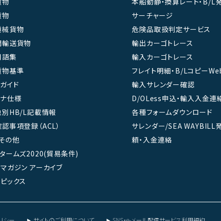
貨物
本船動静・換算レート・B/L
貨物
サーチャージ
機械貨物
危険品取扱判定サービス
間輸送貨物
輸出カーゴトレース
用語集
輸入カーゴトレース
貨物基準
フレイト明細・B/LコピーWe
ガイド
輸入サレンダー確認
テナ仕様
D/OLess申込・輸入入金連
別HB/L記載情報
各種フォームダウンロード
認事項登録（ACL）
サレンダー/SEA WAYBIL
その他
頼・入金連絡
タームズ2020(貿易条件)
マガジン アーカイブ
ピックス
リシー
サイトのご利用について
SNS・e-メール配信サービス利用規約