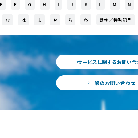
E
F
G
H
I
J
K
L
M
N
な
は
ま
や
ら
わ
数字／特殊記号
サービスに関するお問い合
一般のお問い合わせ