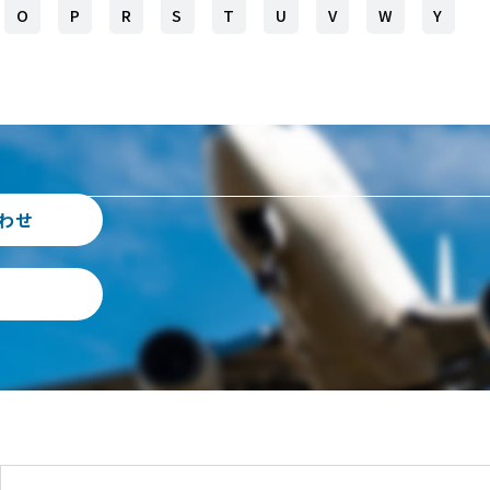
O
P
R
S
T
U
V
W
Y
わせ