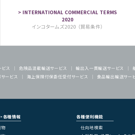
インコタームズ2020 （貿易条件）
ービス
危険品混載輸送サービス
輸出入一貫輸送サービス
庫サービス
海上保険付保委任受付サービス
食品輸出輸送サー
り・各種情報
各種便利機能
貨物
仕向地検索