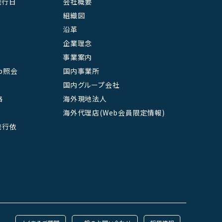
発行日
会社概要
組織図
沿革
企業理念
事業案内
b照会
国内事業所
国内グループ会社
絡
海外現地法人
海外代理店(Web会員限定情報)
L発行依