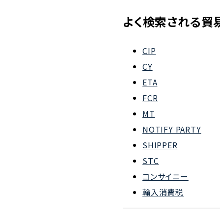
会社概要
よく検索される貿
組織図
CIP
沿革
CY
企業理念
ETA
事業案内
FCR
MT
NOTIFY PARTY
SHIPPER
STC
コンサイニー
輸入消費税