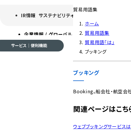
貿易用語集
IR情報
サステナビリティ
採用情報
よくあるご質
ホーム
貿易用語集
企業情報 / グローバルネットワーク
事業案内
各種
貿易用語「は」
サービス｜便利機能
ブッキング
ブッキング
企業情報 / グローバルネ
Booking。船会社・航空
関連ページはこち
会社案内
ウェブブッキングサービス
ご挨拶