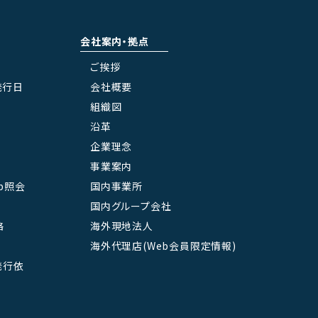
会社案内・拠点
ご挨拶
発行日
会社概要
組織図
沿革
企業理念
事業案内
b照会
国内事業所
国内グループ会社
絡
海外現地法人
海外代理店(Web会員限定情報)
L発行依