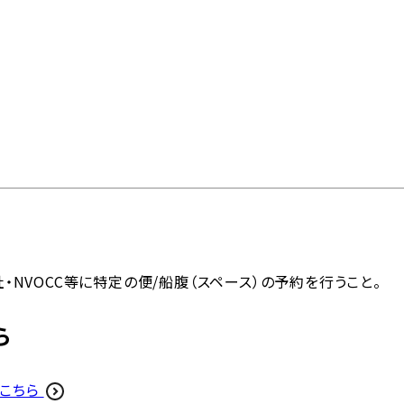
問
物流トピックス
ENGLISH
情報
最新情報
お問い合わせ / お見積り
ットワーク
事業案内
各種情報
各種お問い合わせ / お
会社・NVOCC等に特定の便/船腹（スペース）の予約を行うこと。
ら
内外トランスラインの強
イン
貿易用語集
よくあるご質問
拠点・ネットワーク
み
202
はこちら
国内事業所
ポートガイド
引受