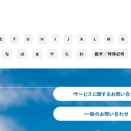
E
F
G
H
I
J
K
L
M
N
な
は
ま
や
ら
わ
数字／特殊記号
サービスに関するお問い合
一般のお問い合わせ