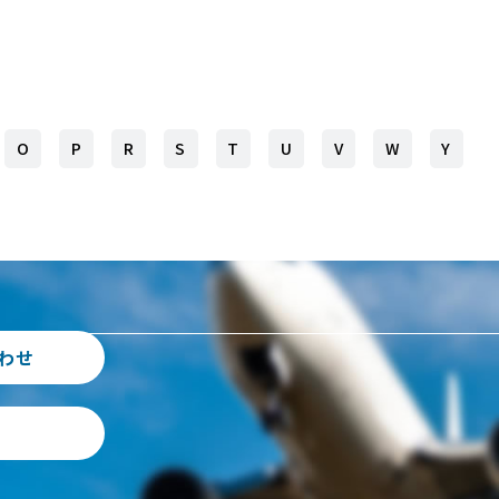
O
P
R
S
T
U
V
W
Y
わせ