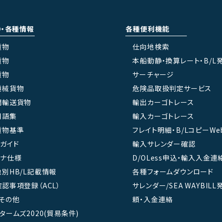
り・各種情報
各種便利機能
貨物
仕向地検索
貨物
本船動静・換算レート・B/L
貨物
サーチャージ
機械貨物
危険品取扱判定サービス
間輸送貨物
輸出カーゴトレース
用語集
輸入カーゴトレース
貨物基準
フレイト明細・B/LコピーWe
ガイド
輸入サレンダー確認
テナ仕様
D/OLess申込・輸入入金連
別HB/L記載情報
各種フォームダウンロード
認事項登録（ACL）
サレンダー/SEA WAYBIL
その他
頼・入金連絡
タームズ2020(貿易条件)