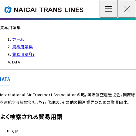
企業情報 / グローバルネットワーク
貿易用語集
事業案内
ホーム
貿易用語集
各種情報
貿易用語「I」
IATA
最新情報
IATA
お問い合わせ / お見積り
International Air Transport Associationの略。国際航空運送協会。国際線
を運航する航空会社、旅行代理店、その他の関連業界のための業界団体。
IR情報
よく検索される貿易用語
サステナビリティ
CIP
採用情報