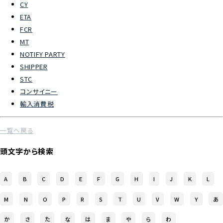
CY
ETA
よくあるご質問
FCR
MT
物流トピックス
NOTIFY PARTY
ENGLISH
SHIPPER
STC
コンサイニー
輸入消費税
一覧へ戻る
頭文字から検索
A
B
C
D
E
F
G
H
I
J
K
L
M
N
O
P
R
S
T
U
V
W
Y
あ
か
さ
た
な
は
ま
や
ら
わ