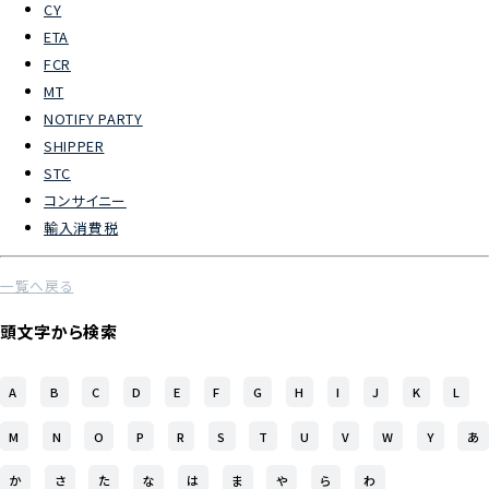
CY
ETA
よくあるご質問
FCR
MT
物流トピックス
NOTIFY PARTY
ENGLISH
SHIPPER
STC
コンサイニー
輸入消費税
一覧へ戻る
頭文字から検索
A
B
C
D
E
F
G
H
I
J
K
L
M
N
O
P
R
S
T
U
V
W
Y
あ
か
さ
た
な
は
ま
や
ら
わ