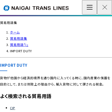
企業情報 / グローバルネットワーク
貿易用語集
事業案内
ホーム
貿易用語集
各種情報
貿易用語「I」
IMPORT DUTY
最新情報
IMPORT DUTY
お問い合わせ / お見積り
貨物が他国から経済的境界を通り国内に入ってくる時に、国内産業の保護を
目的として、または財政上の理由から、輸入貨物に対して課される税金。
IR情報
よく検索される貿易用語
サステナビリティ
CIP
採用情報