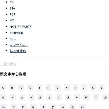
CY
ETA
よくあるご質問
FCR
MT
物流トピックス
NOTIFY PARTY
ENGLISH
SHIPPER
STC
コンサイニー
輸入消費税
一覧へ戻る
頭文字から検索
A
B
C
D
E
F
G
H
I
J
K
L
M
N
O
P
R
S
T
U
V
W
Y
あ
か
さ
た
な
は
ま
や
ら
わ