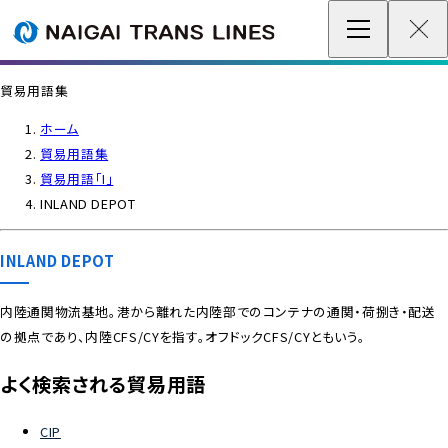
企業情報 / グローバルネットワーク
貿易用語集
事業案内
ホーム
貿易用語集
各種情報
貿易用語「I」
INLAND DEPOT
最新情報
INLAND DEPOT
お問い合わせ / お見積り
内陸通関物流基地。港から離れた内陸部でのコンテナの通関・荷捌き・配送
の拠点であり、内陸CFS/CYを指す。オフドックCFS/CYともいう。
IR情報
よく検索される貿易用語
サステナビリティ
CIP
採用情報