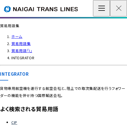
企業情報 / グローバルネットワーク
貿易用語集
事業案内
ホーム
貿易用語集
各種情報
貿易用語「I」
INTEGRATOR
最新情報
INTEGRATOR
お問い合わせ / お見積り
貨物専用航空機を運行する航空会社と、陸上での取次集配送を行うフォワー
ダーの機能を併せ持つ国際輸送会社。
IR情報
よく検索される貿易用語
サステナビリティ
CIP
採用情報