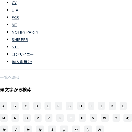
CY
ETA
よくあるご質問
FCR
MT
物流トピックス
NOTIFY PARTY
ENGLISH
SHIPPER
STC
コンサイニー
輸入消費税
一覧へ戻る
頭文字から検索
A
B
C
D
E
F
G
H
I
J
K
L
M
N
O
P
R
S
T
U
V
W
Y
あ
か
さ
た
な
は
ま
や
ら
わ