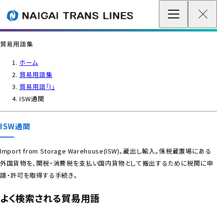
企業情報 / グローバルネットワーク
貿易用語集
事業案内
ホーム
貿易用語集
各種情報
貿易用語「I」
ISW通関
最新情報
ISW通関
お問い合わせ / お見積り
Import from Storage Warehouse(ISW)。蔵出し輸入。保税蔵置場にある
外国貨物を、関税・消費税を支払い国内貨物として搬出するために税関に申
IR情報
請・許可を取得する手続き。
サステナビリティ
よく検索される貿易用語
採用情報