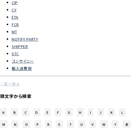
CIP
CY
よくあるご質問
ETA
FCR
物流トピックス
MT
ENGLISH
NOTIFY PARTY
SHIPPER
STC
コンサイニー
輸入消費税
一覧へ戻る
頭文字から検索
A
B
C
D
E
F
G
H
I
J
K
L
M
N
O
P
R
S
T
U
V
W
Y
あ