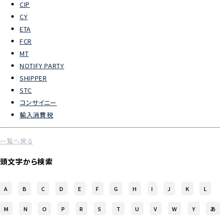
CIP
CY
よくあるご質問
ETA
FCR
物流トピックス
MT
ENGLISH
NOTIFY PARTY
SHIPPER
STC
コンサイニー
輸入消費税
一覧へ戻る
頭文字から検索
A
B
C
D
E
F
G
H
I
J
K
L
M
N
O
P
R
S
T
U
V
W
Y
あ