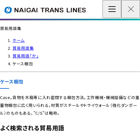
企業情報 / グローバルネットワーク
貿易用語集
事業案内
ホーム
貿易用語集
各種情報
貿易用語「か」
ケース梱包
最新情報
ケース梱包
お問い合わせ / お見積り
Case。貨物を木箱等に入れ密閉する梱包方法。工作機械・機械設備などの重
量物梱包に広く用いられる。材質がスチールやトライウォール（強化ダンボー
IR情報
ル）のものもある。"C/S"は略称。
サステナビリティ
よく検索される貿易用語
採用情報