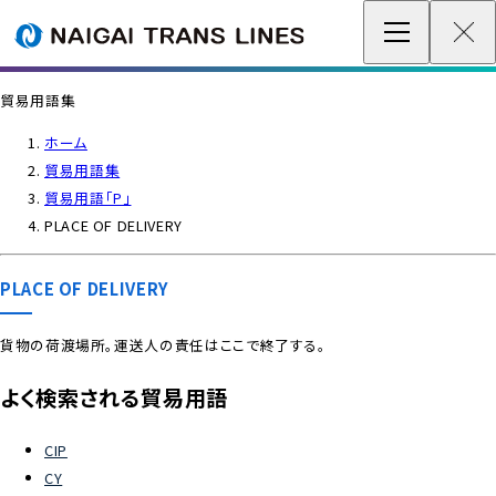
企業情報 / グローバルネットワーク
貿易用語集
事業案内
ホーム
貿易用語集
各種情報
貿易用語「P」
PLACE OF DELIVERY
最新情報
PLACE OF DELIVERY
お問い合わせ / お見積り
貨物の荷渡場所。運送人の責任はここで終了する。
IR情報
よく検索される貿易用語
サステナビリティ
CIP
CY
採用情報