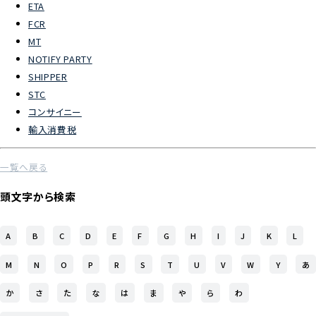
ETA
FCR
よくあるご質問
MT
NOTIFY PARTY
物流トピックス
SHIPPER
ENGLISH
STC
コンサイニー
輸入消費税
一覧へ戻る
頭文字から検索
A
B
C
D
E
F
G
H
I
J
K
L
M
N
O
P
R
S
T
U
V
W
Y
あ
か
さ
た
な
は
ま
や
ら
わ