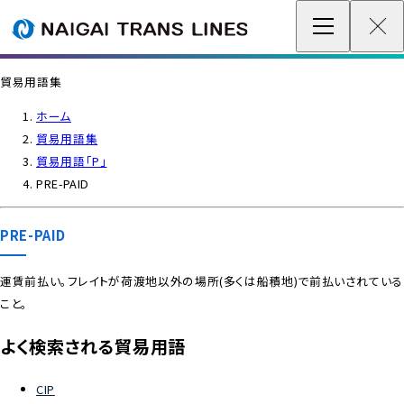
企業情報 / グローバルネットワーク
貿易用語集
事業案内
ホーム
貿易用語集
各種情報
貿易用語「P」
PRE-PAID
最新情報
PRE-PAID
お問い合わせ / お見積り
運賃前払い。フレイトが荷渡地以外の場所(多くは船積地)で前払いされている
こと。
IR情報
よく検索される貿易用語
サステナビリティ
CIP
採用情報