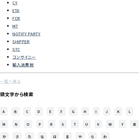
CY
ETA
よくあるご質問
FCR
MT
物流トピックス
NOTIFY PARTY
ENGLISH
SHIPPER
STC
コンサイニー
輸入消費税
一覧へ戻る
頭文字から検索
A
B
C
D
E
F
G
H
I
J
K
L
M
N
O
P
R
S
T
U
V
W
Y
あ
か
さ
た
な
は
ま
や
ら
わ