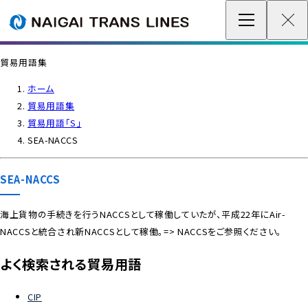
企業情報 / グローバルネットワーク
貿易用語集
事業案内
ホーム
貿易用語集
各種情報
貿易用語「S」
SEA-NACCS
最新情報
SEA-NACCS
お問い合わせ / お見積り
海上貨物の手続きを行うNACCSとして稼働していたが、平成22年にAir-
NACCSと統合され新NACCSとして稼働。=> NACCSをご参照ください。
IR情報
よく検索される貿易用語
サステナビリティ
CIP
採用情報