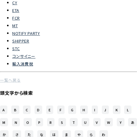
CY
ETA
よくあるご質問
FCR
MT
物流トピックス
NOTIFY PARTY
ENGLISH
SHIPPER
STC
コンサイニー
輸入消費税
一覧へ戻る
頭文字から検索
A
B
C
D
E
F
G
H
I
J
K
L
M
N
O
P
R
S
T
U
V
W
Y
あ
か
さ
た
な
は
ま
や
ら
わ