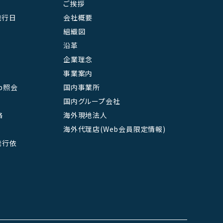
ご挨拶
発行日
会社概要
組織図
沿革
企業理念
事業案内
b照会
国内事業所
国内グループ会社
絡
海外現地法人
海外代理店(Web会員限定情報)
L発行依