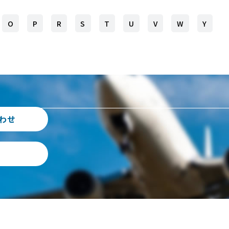
O
P
R
S
T
U
V
W
Y
わせ