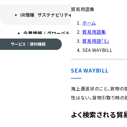
貿易用語集
IR情報
サステナビリティ
採用情報
よくあるご質
ホーム
貿易用語集
企業情報 / グローバルネットワーク
事業案内
各種
貿易用語「S」
サービス｜便利機能
SEA WAYBILL
SEA WAYBILL
企業情報 / グローバルネ
海上運送状のこと。貨物の
性はない。貨物引取り時の提
会社案内
よく検索される貿
ご挨拶