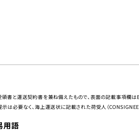
問
物流トピックス
ENGLISH
情報
最新情報
お問い合わせ / お見積り
ットワーク
事業案内
各種情報
各種お問い合わせ / お
受領書と運送契約書を兼ね備えたもので、表面の記載事項欄はB
示は必要なく、海上運送状に記載された荷受人（CONSIGNE
内外トランスラインの強
イン
貿易用語集
よくあるご質問
拠点・ネットワーク
み
202
易用語
国内事業所
ポートガイド
引受