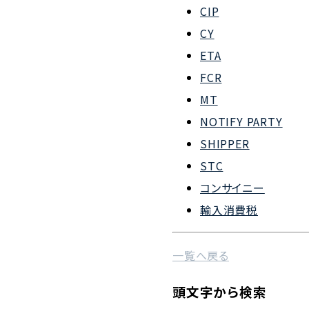
CIP
会社概要
CY
組織図
ETA
FCR
沿革
MT
企業理念
NOTIFY PARTY
事業案内
SHIPPER
STC
コンサイニー
輸入消費税
一覧へ戻る
頭文字から検索