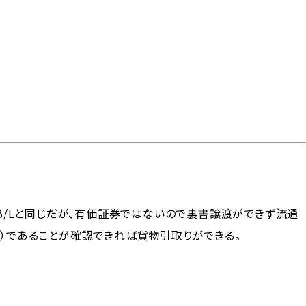
見積り・よくあるご質問
/Lと同じだが、有価証券ではないので裏書譲渡ができず流通
E）であることが確認できれば貨物引取りができる。
コタームズ
サイトのご利用
メールマガジンアーカ
サイトマップ
0（貿易条件）
について
イブ
貨物基準
コンテナ仕様