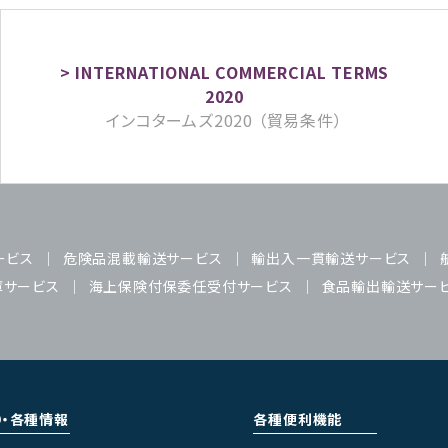
インコタームズ2020 （貿易条件）
ービス
危険品混載輸送サービス
輸出入一貫輸送サービス
庫サービス
海上保険付保委任受付サービス
食品輸出輸送サー
り・各種情報
各種便利機能