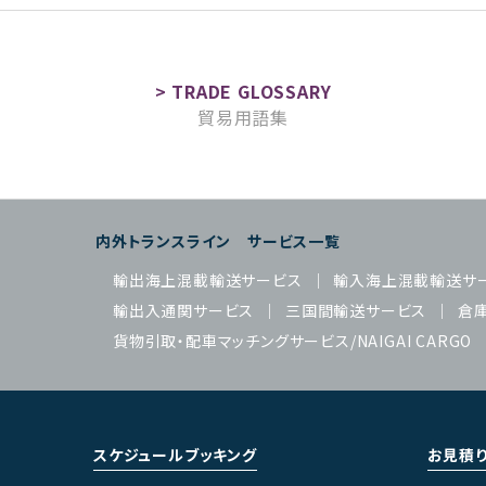
貿易用語集
内外トランスライン サービス一覧
輸出海上混載輸送サービス
輸入海上混載輸送サ
輸出入通関サービス
三国間輸送サービス
倉
貨物引取・配車マッチングサービス/NAIGAI CARGO
スケジュールブッキング
お見積