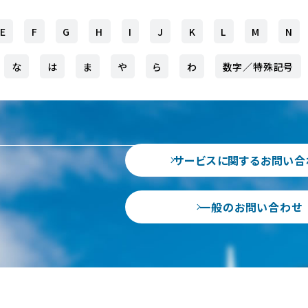
E
F
G
H
I
J
K
L
M
N
な
は
ま
や
ら
わ
数字／特殊記号
サービスに関するお問い合
一般のお問い合わせ