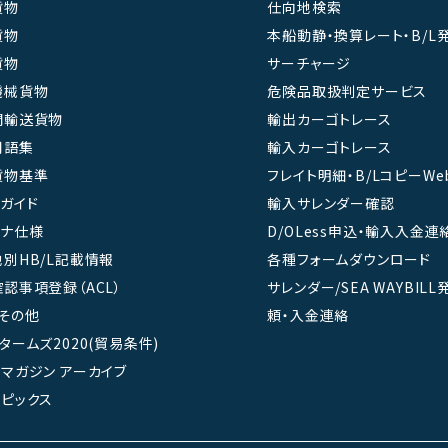
貨物
仕向地検索
貨物
本船動静・換算レート・B/L
貨物
サーチャージ
機械貨物
危険品取扱判定サービス
間輸送貨物
輸出カーゴトレース
用語集
輸入カーゴトレース
貨物基準
フレイト明細・B/LコピーWe
ガイド
輸入サレンダー確認
テナ仕様
D/OLess申込・輸入入金連
別HB/L記載情報
各種フォームダウンロード
認事項登録（ACL）
サレンダー/SEA WAYBIL
その他
頼・入金連絡
タームズ2020(貿易条件)
マガジン アーカイブ
ピックス