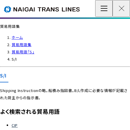
企業情報 / グローバルネットワーク
貿易用語集
事業案内
ホーム
貿易用語集
各種情報
貿易用語「S」
S/I
最新情報
S/I
お問い合わせ / お見積り
Shipping Instructionの略。船積み指図書。B/L作成に必要な情報が記載さ
れた荷主からの指示書。
IR情報
よく検索される貿易用語
サステナビリティ
CIP
採用情報