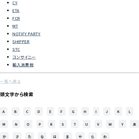
CY
ETA
よくあるご質問
FCR
MT
物流トピックス
NOTIFY PARTY
ENGLISH
SHIPPER
STC
コンサイニー
輸入消費税
一覧へ戻る
頭文字から検索
A
B
C
D
E
F
G
H
I
J
K
L
M
N
O
P
R
S
T
U
V
W
Y
あ
か
さ
た
な
は
ま
や
ら
わ