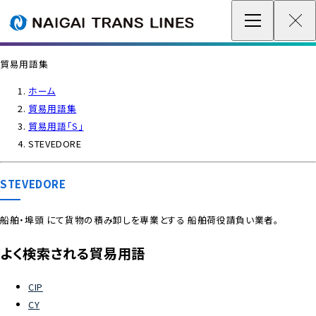
企業情報 / グローバルネットワーク
貿易用語集
事業案内
ホーム
貿易用語集
各種情報
貿易用語「S」
STEVEDORE
最新情報
STEVEDORE
お問い合わせ / お見積り
船舶・埠頭 にて貨物の積み卸しを専業とする 船舶荷役請負い業者。
IR情報
よく検索される貿易用語
サステナビリティ
CIP
CY
採用情報