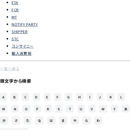
ETA
FCR
よくあるご質問
MT
NOTIFY PARTY
物流トピックス
SHIPPER
ENGLISH
STC
コンサイニー
輸入消費税
一覧へ戻る
頭文字から検索
A
B
C
D
E
F
G
H
I
J
K
L
M
N
O
P
R
S
T
U
V
W
Y
あ
か
さ
た
な
は
ま
や
ら
わ