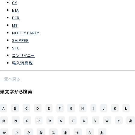
CY
ETA
よくあるご質問
FCR
MT
物流トピックス
NOTIFY PARTY
ENGLISH
SHIPPER
STC
コンサイニー
輸入消費税
一覧へ戻る
頭文字から検索
A
B
C
D
E
F
G
H
I
J
K
L
M
N
O
P
R
S
T
U
V
W
Y
あ
か
さ
た
な
は
ま
や
ら
わ