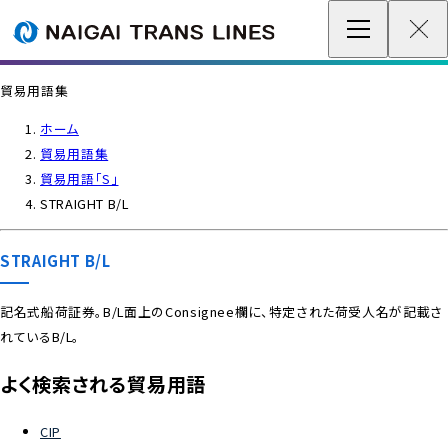
企業情報 / グローバルネットワーク
貿易用語集
事業案内
ホーム
貿易用語集
各種情報
貿易用語「S」
STRAIGHT B/L
最新情報
STRAIGHT B/L
お問い合わせ / お見積り
記名式船荷証券。B/L面上のConsignee欄に、特定された荷受人名が記載さ
れているB/L。
IR情報
よく検索される貿易用語
サステナビリティ
CIP
採用情報