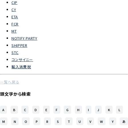
CIP
CY
よくあるご質問
ETA
FCR
物流トピックス
MT
ENGLISH
NOTIFY PARTY
SHIPPER
STC
コンサイニー
輸入消費税
一覧へ戻る
頭文字から検索
A
B
C
D
E
F
G
H
I
J
K
L
M
N
O
P
R
S
T
U
V
W
Y
あ