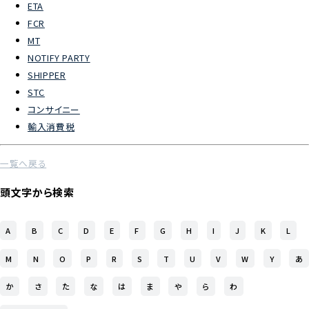
ETA
FCR
よくあるご質問
MT
NOTIFY PARTY
物流トピックス
SHIPPER
ENGLISH
STC
コンサイニー
輸入消費税
一覧へ戻る
頭文字から検索
A
B
C
D
E
F
G
H
I
J
K
L
M
N
O
P
R
S
T
U
V
W
Y
あ
か
さ
た
な
は
ま
や
ら
わ