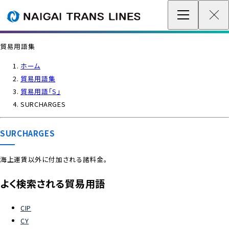
企業情報 / グローバルネットワーク
貿易用語集
事業案内
ホーム
貿易用語集
各種情報
貿易用語「S」
SURCHARGES
最新情報
SURCHARGES
お問い合わせ / お見積り
海上運賃以外に付加される諸料金。
IR情報
よく検索される貿易用語
サステナビリティ
CIP
CY
採用情報