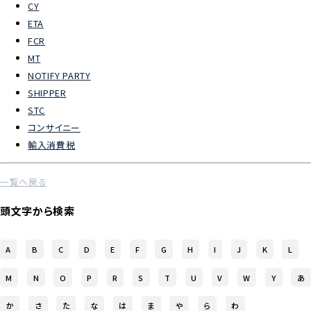
CY
ETA
よくあるご質問
FCR
MT
物流トピックス
NOTIFY PARTY
ENGLISH
SHIPPER
STC
コンサイニー
輸入消費税
一覧へ戻る
頭文字から検索
A
B
C
D
E
F
G
H
I
J
K
L
M
N
O
P
R
S
T
U
V
W
Y
あ
か
さ
た
な
は
ま
や
ら
わ