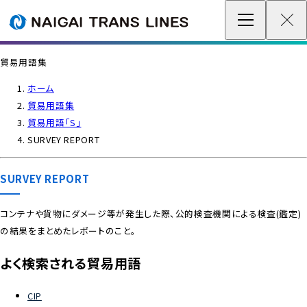
企業情報 / グローバルネットワーク
貿易用語集
事業案内
ホーム
貿易用語集
各種情報
貿易用語「S」
SURVEY REPORT
最新情報
SURVEY REPORT
お問い合わせ / お見積り
コンテナや貨物にダメージ等が発生した際、公的検査機関による検査(鑑定)
の結果をまとめたレポートのこと。
IR情報
よく検索される貿易用語
サステナビリティ
CIP
採用情報