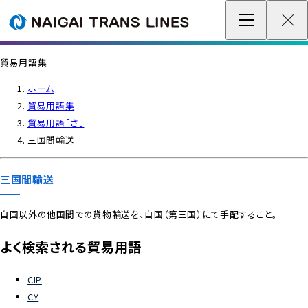
企業情報 / グローバルネットワーク
貿易用語集
事業案内
ホーム
貿易用語集
各種情報
貿易用語「さ」
三国間輸送
最新情報
三国間輸送
お問い合わせ / お見積り
自国以外の他国間での貨物輸送を、自国（第三国）にて手配すること。
IR情報
よく検索される貿易用語
サステナビリティ
CIP
CY
採用情報