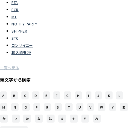
ETA
FCR
よくあるご質問
MT
NOTIFY PARTY
物流トピックス
SHIPPER
ENGLISH
STC
コンサイニー
輸入消費税
一覧へ戻る
頭文字から検索
A
B
C
D
E
F
G
H
I
J
K
L
M
N
O
P
R
S
T
U
V
W
Y
あ
か
さ
た
な
は
ま
や
ら
わ