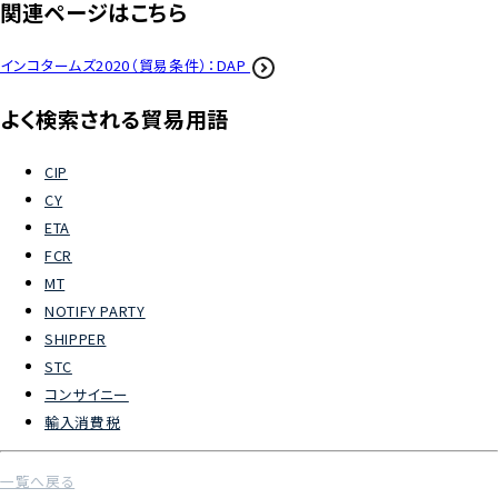
関連ページはこちら
よくあるご質問
インコタームズ2020（貿易条件）：DAP
物流トピックス
よく検索される貿易用語
ENGLISH
CIP
CY
ETA
FCR
MT
NOTIFY PARTY
SHIPPER
STC
コンサイニー
輸入消費税
一覧へ戻る