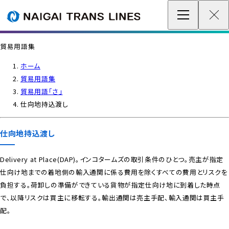
企業情報 / グローバルネットワーク
貿易用語集
事業案内
ホーム
貿易用語集
各種情報
貿易用語「さ」
仕向地持込渡し
最新情報
仕向地持込渡し
お問い合わせ / お見積り
Delivery at Place(DAP)。インコタームズの取引条件のひとつ。売主が指定
仕向け地までの着地側の輸入通関に係る費用を除くすべての費用とリスクを
IR情報
負担する。荷卸しの準備ができている貨物が指定仕向け地に到着した時点
で、以降リスクは買主に移転する。輸出通関は売主手配、輸入通関は買主手
サステナビリティ
配。
採用情報