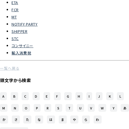
ETA
FCR
よくあるご質問
MT
NOTIFY PARTY
物流トピックス
SHIPPER
ENGLISH
STC
コンサイニー
輸入消費税
一覧へ戻る
頭文字から検索
A
B
C
D
E
F
G
H
I
J
K
L
M
N
O
P
R
S
T
U
V
W
Y
あ
か
さ
た
な
は
ま
や
ら
わ