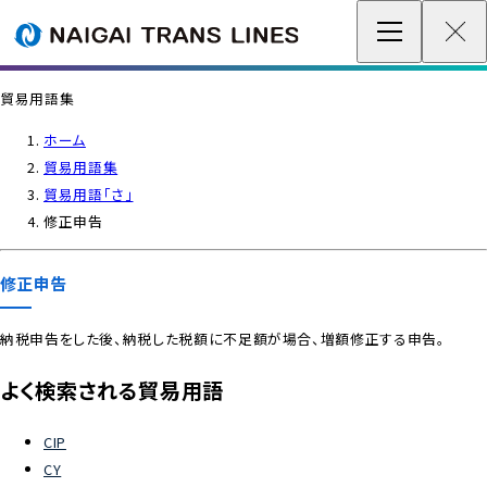
企業情報 / グローバルネットワーク
貿易用語集
事業案内
ホーム
貿易用語集
各種情報
貿易用語「さ」
修正申告
最新情報
修正申告
お問い合わせ / お見積り
納税申告をした後、納税した税額に不足額が場合、増額修正する申告。
IR情報
よく検索される貿易用語
サステナビリティ
CIP
CY
採用情報