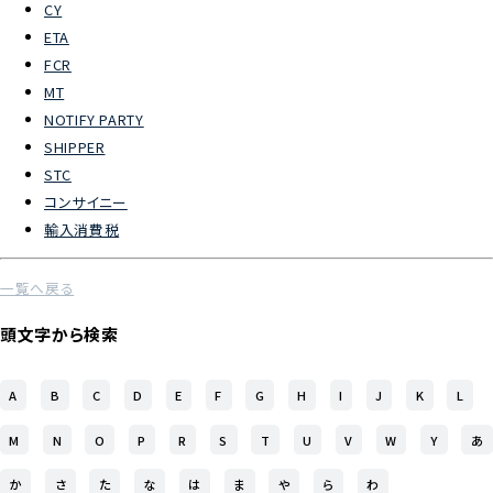
CY
ETA
よくあるご質問
FCR
MT
物流トピックス
NOTIFY PARTY
ENGLISH
SHIPPER
STC
コンサイニー
輸入消費税
一覧へ戻る
頭文字から検索
A
B
C
D
E
F
G
H
I
J
K
L
M
N
O
P
R
S
T
U
V
W
Y
あ
か
さ
た
な
は
ま
や
ら
わ