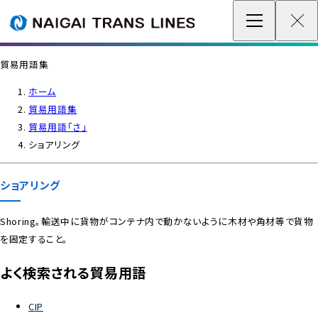
企業情報 / グローバルネットワーク
貿易用語集
事業案内
ホーム
貿易用語集
各種情報
貿易用語「さ」
ショアリング
最新情報
ショアリング
お問い合わせ / お見積り
Shoring。輸送中に貨物がコンテナ内で動かないように木材や角材等で貨物
を固定すること。
IR情報
よく検索される貿易用語
サステナビリティ
CIP
採用情報