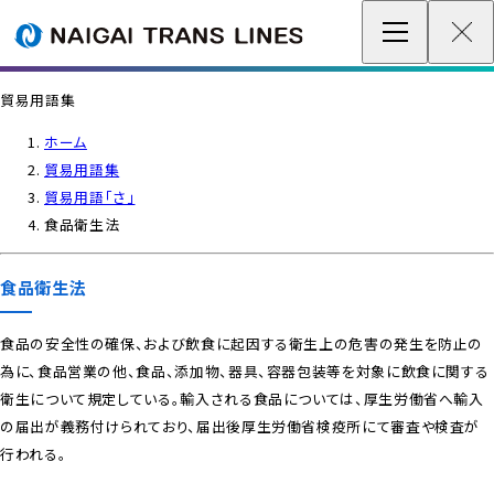
企業情報 / グローバルネットワーク
貿易用語集
事業案内
ホーム
貿易用語集
各種情報
貿易用語「さ」
食品衛生法
最新情報
食品衛生法
お問い合わせ / お見積り
食品の安全性の確保、および飲食に起因する衛生上の危害の発生を防止の
為に、食品営業の他、食品、添加物、器具、容器包装等を対象に飲食に関する
IR情報
衛生について規定している。輸入される食品については、厚生労働省へ輸入
の届出が義務付けられており、届出後厚生労働省検疫所にて審査や検査が
サステナビリティ
行われる。
採用情報