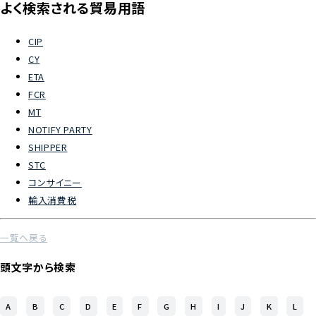
よく検索される貿易用語
よくあるご質問
CIP
CY
物流トピックス
ETA
ENGLISH
FCR
MT
NOTIFY PARTY
SHIPPER
STC
コンサイニー
輸入消費税
一覧へ戻る
頭文字から検索
A
B
C
D
E
F
G
H
I
J
K
L