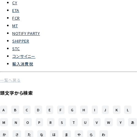
CY
ETA
よくあるご質問
FCR
MT
物流トピックス
NOTIFY PARTY
ENGLISH
SHIPPER
STC
コンサイニー
輸入消費税
一覧へ戻る
頭文字から検索
A
B
C
D
E
F
G
H
I
J
K
L
M
N
O
P
R
S
T
U
V
W
Y
あ
か
さ
た
な
は
ま
や
ら
わ