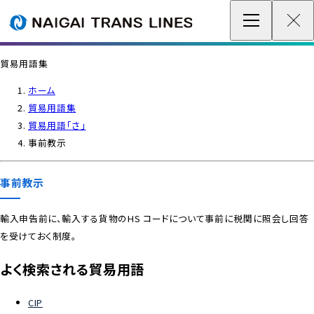
企業情報 / グローバルネットワーク
貿易用語集
事業案内
ホーム
貿易用語集
各種情報
貿易用語「さ」
事前教示
最新情報
事前教示
お問い合わせ / お見積り
輸入申告前に、輸入する貨物のHS コードについて事前に税関に照会し回答
を受けておく制度。
IR情報
よく検索される貿易用語
サステナビリティ
CIP
採用情報