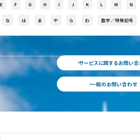
E
F
G
H
I
J
K
L
M
N
な
は
ま
や
ら
わ
数字／特殊記号
サービスに関するお問い合
一般のお問い合わせ