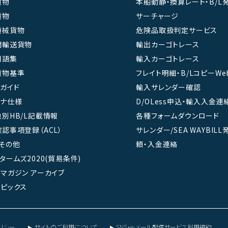
貨物
本船動静・換算レート・B/L
貨物
サーチャージ
機械貨物
危険品取扱判定サービス
間輸送貨物
輸出カーゴトレース
用語集
輸入カーゴトレース
貨物基準
フレイト明細・B/LコピーWe
ガイド
輸入サレンダー確認
テナ仕様
D/OLess申込・輸入入金連
別HB/L記載情報
各種フォームダウンロード
認事項登録（ACL）
サレンダー/SEA WAYBIL
その他
頼・入金連絡
タームズ2020(貿易条件)
マガジン アーカイブ
ピックス
リシー
サイトのご利用について
SNS・e-メール配信サービス利用規約