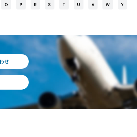
O
P
R
S
T
U
V
W
Y
わせ