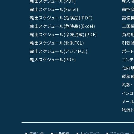
輸出スケジュール(PDF)
輸入
輸出スケジュール(Excel)
航空
輸出スケジュール(危険品)(PDF)
設備
輸出スケジュール(危険品)(Excel)
三国
輸出スケジュール(冷凍混載)(PDF)
貿易
輸出スケジュール(北米FCL)
引受
輸出スケジュール(アジアFCL)
ポート
輸入スケジュール(PDF)
コン
仕向地
船積確
約款・
インコ
メール
物流ト
電子公告
会員規約
サイトマップ
プライバシーポ