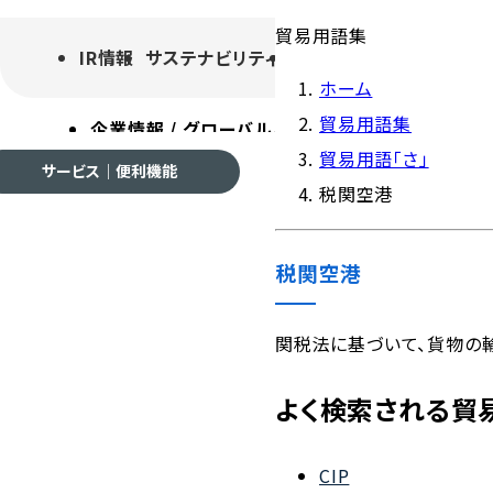
貿易用語集
IR情報
サステナビリティ
採用情報
よくあるご質
ホーム
貿易用語集
企業情報 / グローバルネットワーク
事業案内
各種
貿易用語「さ」
サービス｜便利機能
税関空港
税関空港
企業情報 / グローバルネ
関税法に基づいて、貨物の
よく検索される貿
会社案内
CIP
ご挨拶