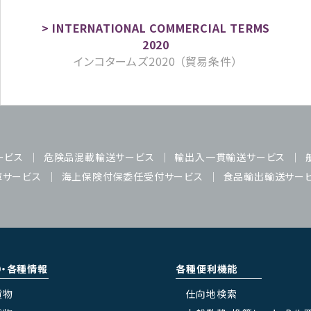
インコタームズ2020 （貿易条件）
ービス
危険品混載輸送サービス
輸出入一貫輸送サービス
庫サービス
海上保険付保委任受付サービス
食品輸出輸送サー
り・各種情報
各種便利機能
貨物
仕向地検索