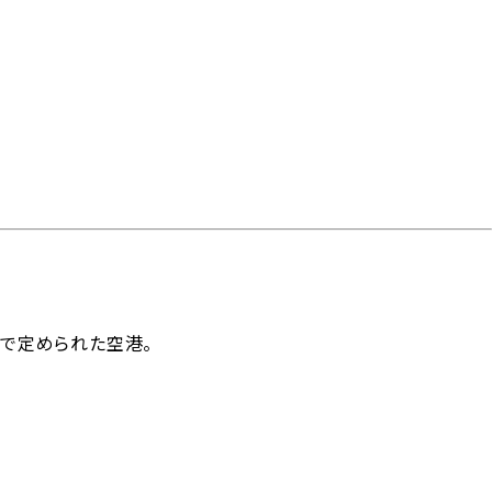
見積り・よくあるご質問
で定められた空港。
コタームズ
サイトのご利用
メールマガジンアーカ
サイトマップ
0（貿易条件）
について
イブ
貨物基準
コンテナ仕様