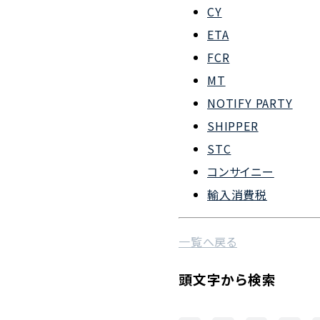
CY
会社概要
ETA
組織図
FCR
MT
沿革
NOTIFY PARTY
企業理念
SHIPPER
事業案内
STC
コンサイニー
輸入消費税
一覧へ戻る
頭文字から検索