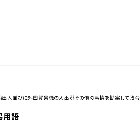
問
物流トピックス
ENGLISH
情報
最新情報
お問い合わせ / お見積り
ットワーク
事業案内
各種情報
各種お問い合わせ / お
輸出入並びに外国貿易機の入出港その他の事情を勘案して政令
易用語
内外トランスラインの強
イン
貿易用語集
よくあるご質問
拠点・ネットワーク
み
202
国内事業所
ポートガイド
引受