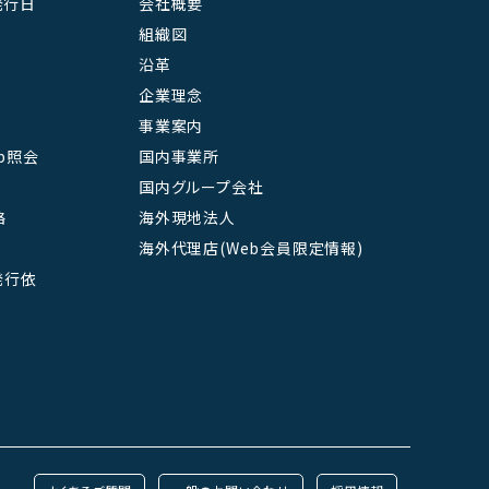
発行日
会社概要
組織図
沿革
企業理念
事業案内
b照会
国内事業所
国内グループ会社
絡
海外現地法人
海外代理店(Web会員限定情報)
L発行依