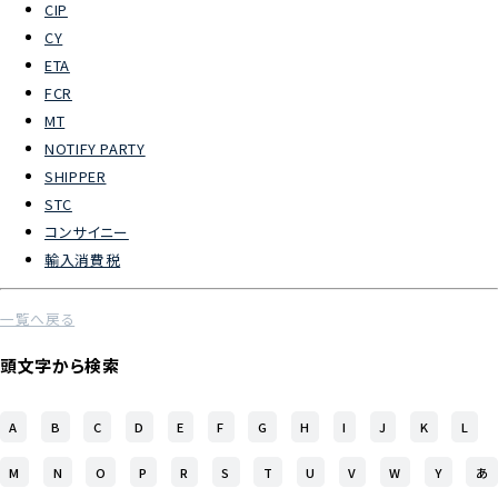
CIP
CY
よくあるご質問
ETA
FCR
物流トピックス
MT
ENGLISH
NOTIFY PARTY
SHIPPER
STC
コンサイニー
輸入消費税
一覧へ戻る
頭文字から検索
A
B
C
D
E
F
G
H
I
J
K
L
M
N
O
P
R
S
T
U
V
W
Y
あ