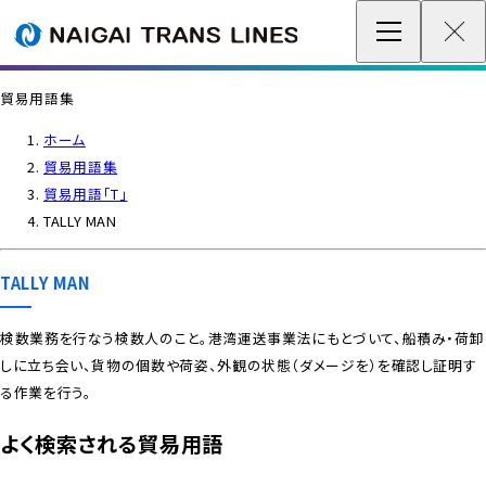
企業情報 / グローバルネットワーク
貿易用語集
事業案内
ホーム
貿易用語集
各種情報
貿易用語「T」
TALLY MAN
最新情報
TALLY MAN
お問い合わせ / お見積り
検数業務を行なう検数人のこと。港湾運送事業法にもとづいて、船積み・荷卸
しに立ち会い、貨物の個数や荷姿、外観の状態（ダメージを）を確認し証明す
IR情報
る作業を行う。
サステナビリティ
よく検索される貿易用語
採用情報