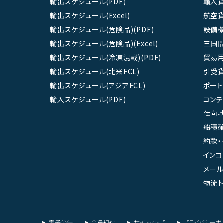
輸出スケジュール(PDF)
輸入
輸出スケジュール(Excel)
航空
輸出スケジュール(危険品)(PDF)
設備
輸出スケジュール(危険品)(Excel)
三国
輸出スケジュール(冷凍混載)(PDF)
貿易
輸出スケジュール(北米FCL)
引受
輸出スケジュール(アジアFCL)
ポート
輸入スケジュール(PDF)
コン
仕向地
船積確
約款・
インコ
メール
物流ト
電子公告
会員規約
サイトマップ
プライバシーポ