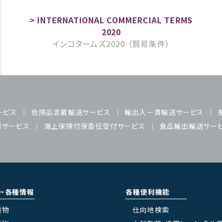
インコタームズ2020 （貿易条件）
ービス
危険品混載輸送サービス
輸出入一貫輸送サービス
庫サービス
海上保険付保委任受付サービス
食品輸出輸送サー
り・各種情報
各種便利機能
貨物
仕向地検索