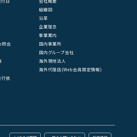
発行日
会社概要
組織図
沿革
企業理念
事業案内
b照会
国内事業所
国内グループ会社
絡
海外現地法人
海外代理店(Web会員限定情報)
L発行依