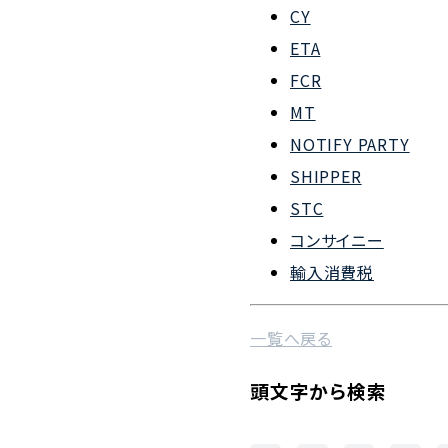
CY
会社概要
ETA
組織図
FCR
MT
沿革
NOTIFY PARTY
企業理念
SHIPPER
事業案内
STC
コンサイニー
輸入消費税
一覧へ戻る
頭文字から検索