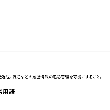
問
物流トピックス
ENGLISH
情報
最新情報
お問い合わせ / お見積り
ットワーク
事業案内
各種情報
各種お問い合わせ / お
造過程、流通などの履歴情報の追跡管理を可能にすること。
易用語
内外トランスラインの強
イン
貿易用語集
よくあるご質問
拠点・ネットワーク
み
202
国内事業所
ポートガイド
引受