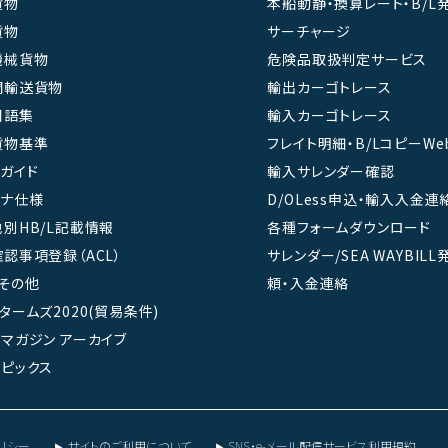
貨物
本船動静・換算レート・B/L
貨物
サーチャージ
機械貨物
危険品取扱判定サービス
間輸送貨物
輸出カーゴトレース
用語集
輸入カーゴトレース
貨物基準
フレイト明細・B/LコピーWe
ガイド
輸入サレンダー確認
テナ仕様
D/OLess申込・輸入入金連
別HB/L記載情報
各種フォームダウンロード
認事項登録（ACL）
サレンダー/SEA WAYBIL
その他
頼・入金連絡
タームズ2020(貿易条件)
マガジン アーカイブ
ピックス
リシー
サイトのご利用について
SNS・e-メール配信サービス利用規約