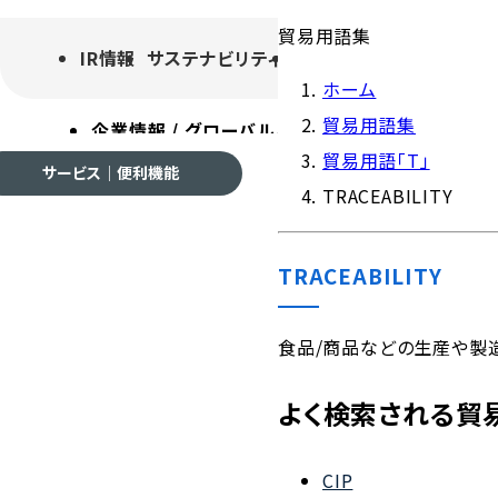
貿易用語集
IR情報
サステナビリティ
採用情報
よくあるご質
ホーム
貿易用語集
企業情報 / グローバルネットワーク
事業案内
各種
貿易用語「T」
サービス｜便利機能
TRACEABILITY
TRACEABILITY
企業情報 / グローバルネ
食品/商品などの生産や製
よく検索される貿
会社案内
CIP
ご挨拶