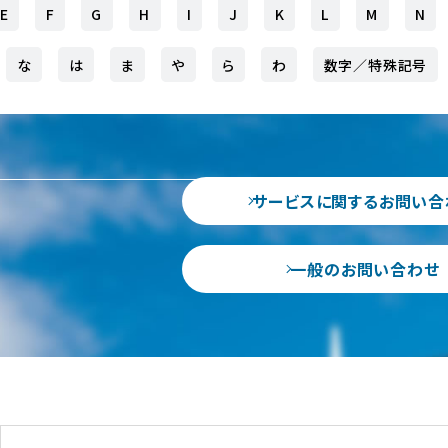
E
F
G
H
I
J
K
L
M
N
な
は
ま
や
ら
わ
数字／特殊記号
サービスに関するお問い合
一般のお問い合わせ