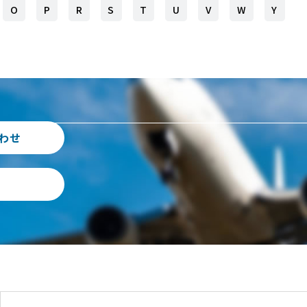
O
P
R
S
T
U
V
W
Y
わせ