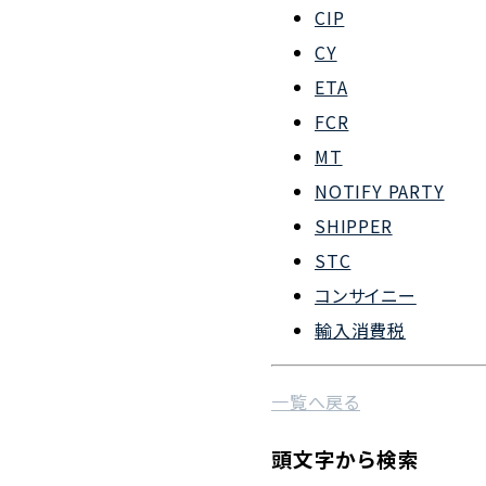
CIP
会社概要
CY
組織図
ETA
FCR
沿革
MT
企業理念
NOTIFY PARTY
事業案内
SHIPPER
STC
コンサイニー
輸入消費税
一覧へ戻る
頭文字から検索