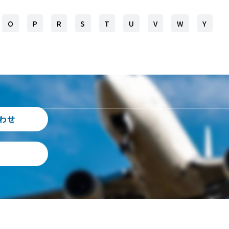
O
P
R
S
T
U
V
W
Y
わせ