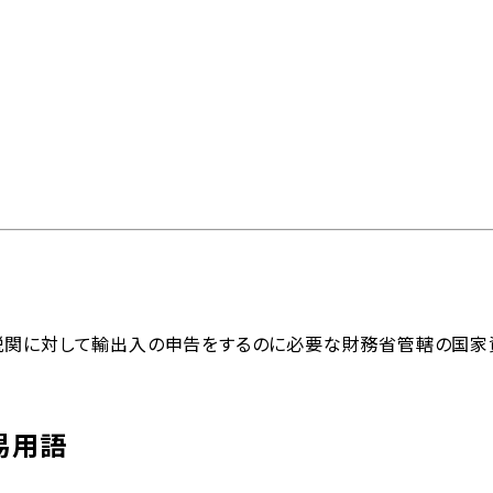
問
物流トピックス
ENGLISH
情報
最新情報
お問い合わせ / お見積り
ットワーク
事業案内
各種情報
各種お問い合わせ / お
税関に対して輸出入の申告をするのに必要な財務省管轄の国家
内外トランスラインの強
イン
貿易用語集
よくあるご質問
拠点・ネットワーク
み
202
易用語
国内事業所
ポートガイド
引受