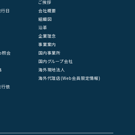
ご挨拶
発行日
会社概要
組織図
沿革
企業理念
事業案内
b照会
国内事業所
国内グループ会社
絡
海外現地法人
海外代理店(Web会員限定情報)
L発行依