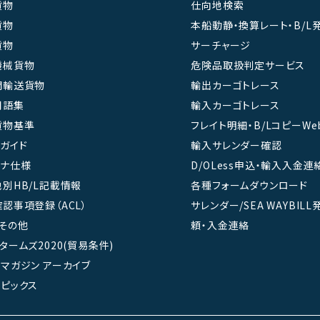
貨物
仕向地検索
貨物
本船動静・換算レート・B/L
貨物
サーチャージ
機械貨物
危険品取扱判定サービス
間輸送貨物
輸出カーゴトレース
用語集
輸入カーゴトレース
貨物基準
フレイト明細・B/LコピーWe
ガイド
輸入サレンダー確認
テナ仕様
D/OLess申込・輸入入金連
別HB/L記載情報
各種フォームダウンロード
認事項登録（ACL）
サレンダー/SEA WAYBIL
その他
頼・入金連絡
タームズ2020(貿易条件)
マガジン アーカイブ
ピックス