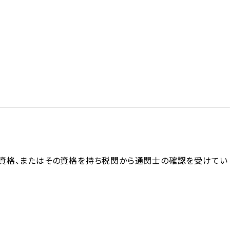
見積り・よくあるご質問
資格、またはその資格を持ち税関から通関士の確認を受けてい
コタームズ
サイトのご利用
メールマガジンアーカ
サイトマップ
0（貿易条件）
について
イブ
貨物基準
コンテナ仕様