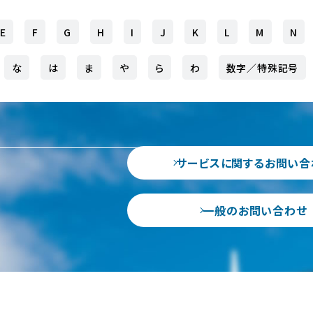
E
F
G
H
I
J
K
L
M
N
な
は
ま
や
ら
わ
数字／特殊記号
サービスに関するお問い合
一般のお問い合わせ