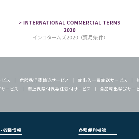
インコタームズ2020 （貿易条件）
ービス
危険品混載輸送サービス
輸出入一貫輸送サービス
庫サービス
海上保険付保委任受付サービス
食品輸出輸送サー
り・各種情報
各種便利機能