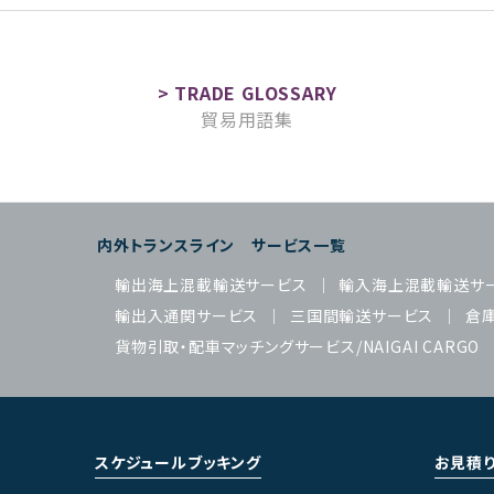
貿易用語集
内外トランスライン サービス一覧
輸出海上混載輸送サービス
輸入海上混載輸送サ
輸出入通関サービス
三国間輸送サービス
倉
貨物引取・配車マッチングサービス/NAIGAI CARGO
スケジュールブッキング
お見積