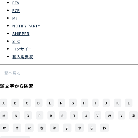
ETA
FCR
よくあるご質問
MT
NOTIFY PARTY
物流トピックス
SHIPPER
ENGLISH
STC
コンサイニー
輸入消費税
一覧へ戻る
頭文字から検索
A
B
C
D
E
F
G
H
I
J
K
L
M
N
O
P
R
S
T
U
V
W
Y
あ
か
さ
た
な
は
ま
や
ら
わ