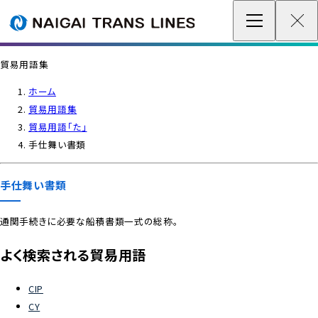
企業情報 / グローバルネットワーク
貿易用語集
事業案内
ホーム
貿易用語集
各種情報
貿易用語「た」
手仕舞い書類
最新情報
手仕舞い書類
お問い合わせ / お見積り
通関手続きに必要な船積書類一式の総称。
IR情報
よく検索される貿易用語
サステナビリティ
CIP
CY
採用情報